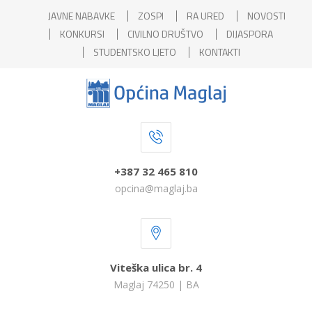
JAVNE NABAVKE
ZOSPI
RA URED
NOVOSTI
KONKURSI
CIVILNO DRUŠTVO
DIJASPORA
STUDENTSKO LJETO
KONTAKTI
+387 32 465 810
opcina@maglaj.ba
Viteška ulica br. 4
Maglaj 74250 | BA