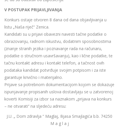
V POSTUPAK PRIJAVLJIVANJA
Konkurs ostaje otvoren 8 dana od dana objavljivanja u
listu „Naša riječ“ Zenica.
Kandidati su u prijavi obavezni navesti tačne podatke o
obrazovanju, radnom iskustvu, dodatnim sposobnostima
(znanje stranih jezika i poznavanje rada na računaru,
podatke o stručnom usavršavanju), kao i lične podatke, te
tačnu kontakt adresu i kontakt telefon, a tačnost ovih
podataka kandidat potvrđuje svojim potpisom i za iste
garantuje krivično i materijalno.
Prijave sa potrebnom dokumentacijom kojom se dokazuje
ispunjavanje propisanih uslova dostavljaju se u zatvorenoj
koverti Komisiji za izbor sa naznakom „prijava na konkurs
– ne otvarati“ na sljedeću adresu:
J.U. „ Dom zdravlja “ Maglaj, Ilijasa Smajlagića b.b. 74250
M a g l a j