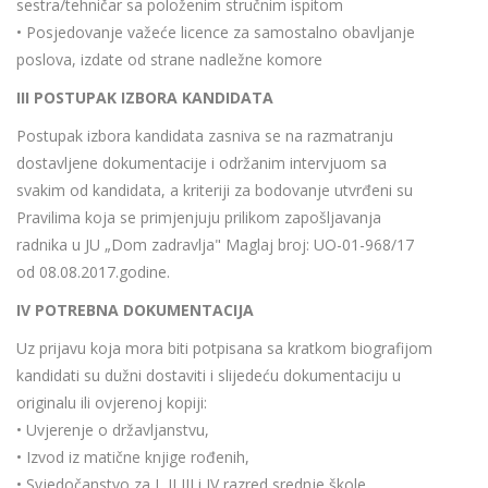
sestra/tehničar sa položenim stručnim ispitom
• Posjedovanje važeće licence za samostalno obavljanje
poslova, izdate od strane nadležne komore
III POSTUPAK IZBORA KANDIDATA
Postupak izbora kandidata zasniva se na razmatranju
dostavljene dokumentacije i održanim intervjuom sa
svakim od kandidata, a kriteriji za bodovanje utvrđeni su
Pravilima koja se primjenjuju prilikom zapošljavanja
radnika u JU „Dom zadravlja" Maglaj broj: UO-01-968/17
od 08.08.2017.godine.
IV POTREBNA DOKUMENTACIJA
Uz prijavu koja mora biti potpisana sa kratkom biografijom
kandidati su dužni dostaviti i slijedeću dokumentaciju u
originalu ili ovjerenoj kopiji:
• Uvjerenje o državljanstvu,
• Izvod iz matične knjige rođenih,
• Svjedočanstvo za I, II,III i IV razred srednje škole