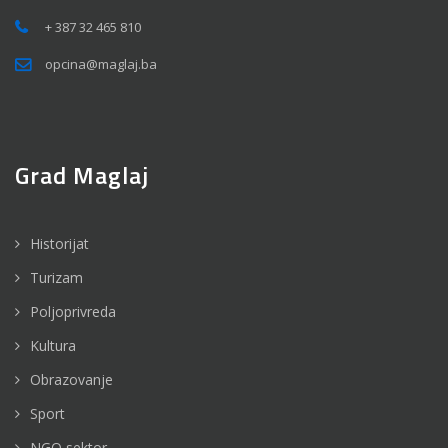
+ 387 32 465 810
opcina@maglaj.ba
Grad Maglaj
Historijat
Turizam
Poljoprivreda
Kultura
Obrazovanje
Sport
NGO sektor