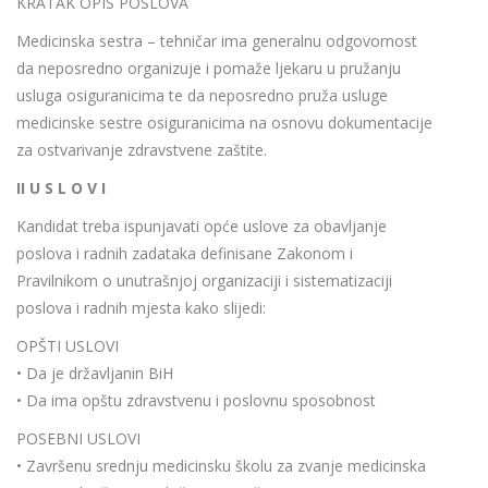
KRATAK OPIS POSLOVA
Medicinska sestra – tehničar ima generalnu odgovornost
da neposredno organizuje i pomaže ljekaru u pružanju
usluga osiguranicima te da neposredno pruža usluge
medicinske sestre osiguranicima na osnovu dokumentacije
za ostvarivanje zdravstvene zaštite.
II U S L O V I
Kandidat treba ispunjavati opće uslove za obavljanje
poslova i radnih zadataka definisane Zakonom i
Pravilnikom o unutrašnjoj organizaciji i sistematizaciji
poslova i radnih mjesta kako slijedi:
OPŠTI USLOVI
• Da je državljanin BiH
• Da ima opštu zdravstvenu i poslovnu sposobnost
POSEBNI USLOVI
• Završenu srednju medicinsku školu za zvanje medicinska