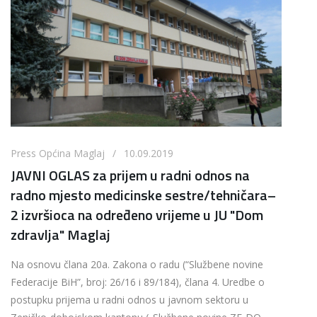
Press Općina Maglaj / 10.09.2019
JAVNI OGLAS za prijem u radni odnos na
radno mjesto medicinske sestre/tehničara–
2 izvršioca na određeno vrijeme u JU "Dom
zdravlja" Maglaj
Na osnovu člana 20a. Zakona o radu (“Službene novine
Federacije BiH”, broj: 26/16 i 89/184), člana 4. Uredbe o
postupku prijema u radni odnos u javnom sektoru u