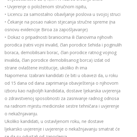
• Uvjerenje o položenom stručnom ispitu,
• Licencu za samostalno obavljanje poslova u svojoj struci
• Čekanje na posao nakon stjecanja stručne spreme (na
osnovu evidencije Biroa za zapošljavanje)
• Dokaz o pripadnosti braniocima ili članovima njihovih
porodica (ratni vojni invalid, član porodice šehida i poginulih
boraca, demobilisani borac, član porodice ratnog vojnog
invalida, član porodice demobilisanog borca) izdat od
strane ovlaštene institucije, ukoliko ih ima
Napomena: Izabrani kandidati će biti u obavezi da, u roku
od 15 dana od dana zaprimanja obavještenja o njihovom
izboru kao najboljih kandidata, dostave ljekarska uvjerenja
o zdravstvenoj sposobnosti za zasnivanje radnog odnosa
na radnom mjestu medicinske sestre tehničara i uvjerenje
o nekažnjavanju.
Ukoliko kandidati, u ostavljenom roku, ne dostave
ljekarsko uvjerenje i uvjerenje o nekažnjavanju smatrat će
se da su odustali od zaposlenja.