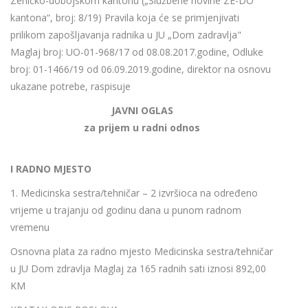
Zeničko-dobojskom kantonu („Službene novine ZE-DO
kantona“, broj: 8/19) Pravila koja će se primjenjivati
prilikom zapošljavanja radnika u JU „Dom zadravlja"
Maglaj broj: UO-01-968/17 od 08.08.2017.godine, Odluke
broj: 01-1466/19 od 06.09.2019.godine, direktor na osnovu
ukazane potrebe, raspisuje
JAVNI OGLAS
za prijem u radni odnos
I RADNO MJESTO
1. Medicinska sestra/tehničar – 2 izvršioca na određeno
vrijeme u trajanju od godinu dana u punom radnom
vremenu
Osnovna plata za radno mjesto Medicinska sestra/tehničar
u JU Dom zdravlja Maglaj za 165 radnih sati iznosi 892,00
KM