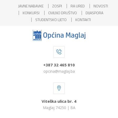
JAVNE NABAVKE
ZOSPI
RA URED
NOVOSTI
KONKURSI
CIVILNO DRUŠTVO
DIJASPORA
STUDENTSKO LJETO
KONTAKTI
+387 32 465 810
opcina@maglaj.ba
Viteška ulica br. 4
Maglaj 74250 | BA