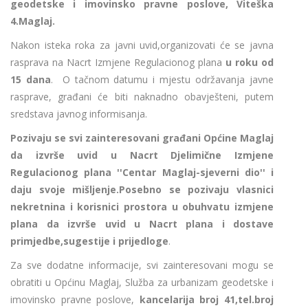
geodetske i imovinsko pravne poslove, Viteška
4.Maglaj.
Nakon isteka roka za javni uvid,organizovati će se javna
rasprava na Nacrt Izmjene Regulacionog plana
u roku od
15 dana
. O tačnom datumu i mjestu održavanja javne
rasprave, građani će biti naknadno obavješteni, putem
sredstava javnog informisanja.
Pozivaju se svi zainteresovani građani Općine Maglaj
da izvrše uvid u Nacrt Djelimične Izmjene
Regulacionog plana ''Centar Maglaj-sjeverni dio'' i
daju svoje mišljenje.Posebno se pozivaju vlasnici
nekretnina i korisnici prostora u obuhvatu izmjene
plana da izvrše uvid u Nacrt plana i dostave
primjedbe,sugestije i prijedloge
.
Za sve dodatne informacije, svi zainteresovani mogu se
obratiti u Općinu Maglaj, Služba za urbanizam geodetske i
imovinsko pravne poslove,
kancelarija broj 41,tel.broj