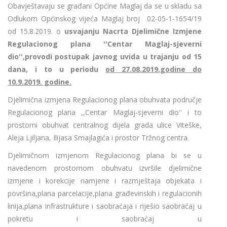
Obavještavaju se građani Općine Maglaj da se u skladu sa
Odlukom Općinskog vijeća Maglaj broj 02-05-1-1654/19
od 15.8.2019. o
usvajanju Nacrta Djelimične Izmjene
Regulacionog plana ''Centar Maglaj-sjeverni
dio'',provodi postupak javnog uvida u trajanju od 15
dana, i to u periodu
od 27.08.2019.godine do
10.9.2019. godine.
Djelimična izmjena Regulacionog plana obuhvata područje
Regulacionog plana ,,Centar Maglaj-sjeverni dio'' i to
prostorni obuhvat centralnog dijela grada ulice Viteške,
Aleja Ljiljana, Ilijasa Smajlagića i prostor Tržnog centra.
Djelimičnom izmjenom Regulacionog plana bi se u
navedenom prostornom obuhvatu izvršile djelimične
izmjene i korekcije namjene i razmještaja objekata i
površina,plana parcelacije,plana građevinskih i regulacionih
linija,plana infrastrukture i saobraćaja i riješio saobraćaj u
pokretu i saobraćaj u