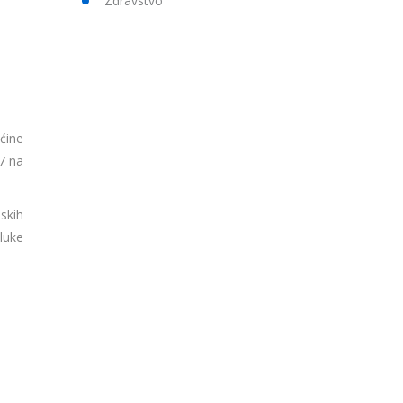
Zdravstvo
ćine
17 na
skih
luke