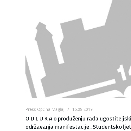
Press Općina Maglaj / 16.08.2019
O D L U K A o produženju rada ugostiteljs
održavanja manifestacije „Studentsko ljeto 