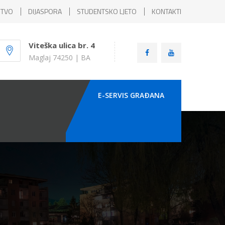
ŠTVO
DIJASPORA
STUDENTSKO LJETO
KONTAKTI
Viteška ulica br. 4
Maglaj 74250 | BA
E-SERVIS GRAÐANA