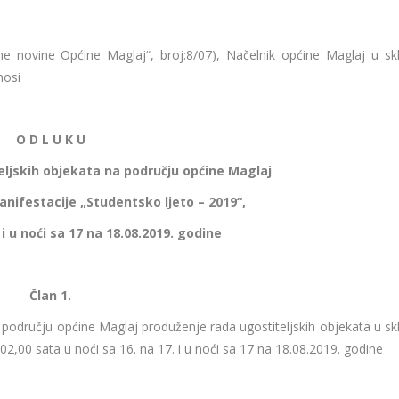
e novine Općine Maglaj“, broj:8/07), Načelnik općine Maglaj u sk
nosi
O D L U K U
eljskih objekata na području općine Maglaj
nifestacije „Studentsko ljeto – 2019“,
 i u noći sa 17 na 18.08.2019. godine
Član 1.
 području općine Maglaj produženje rada ugostiteljskih objekata u sk
2,00 sata u noći sa 16. na 17. i u noći sa 17 na 18.08.2019. godine