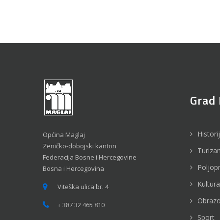
Grad 
Histori
Općina Maglaj
Zeničko-dobojski kanton
Turiza
Federacija Bosne i Hercegovine
Poljop
Bosna i Hercegovina
Kultura
Viteška ulica br. 4
Obrazo
+ 387 32 465 810
Sport