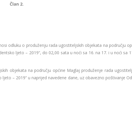
Član 2.
si odluku o produženju rada ugostiteljskih objekata na području op
entsko ljeto – 2019“, do 02,00 sata u noći sa 16. na 17. i u noći sa 
kih objekata na području općine Maglaj produženje rada ugostitelj
o ljeto – 2019“ u naprijed navedene dane, uz obavezno poštivanje Od