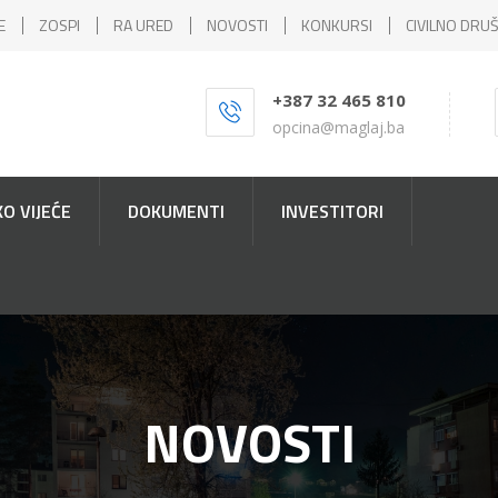
E
ZOSPI
RA URED
NOVOSTI
KONKURSI
CIVILNO DRU
+387 32 465 810
opcina@maglaj.ba
O VIJEĆE
DOKUMENTI
INVESTITORI
NOVOSTI