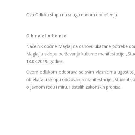
Ova Odluka stupa na snagu danom donošenja.
O b r a z l o ž e nj e
Načelnik općine Maglaj na osnovu ukazane potrebe dono
Maglaj u sklopu održavanja kulturne manifestacije „Stud
18.08.2019. godine.
Ovom odlukom odobrava se svim vlasnicima ugostiteljs
objekata u sklopu održavanja manifestacije „Studentsk
o javnom redu i miru, i ostalih zakonskih propisa.