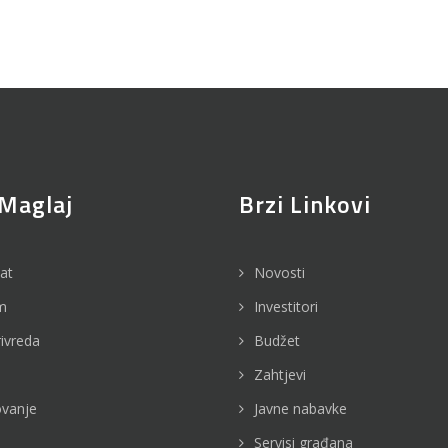
Maglaj
Brzi Linkovi
jat
Novosti
m
Investitori
rivreda
Budžet
Zahtjevi
vanje
Javne nabavke
Servisi građana