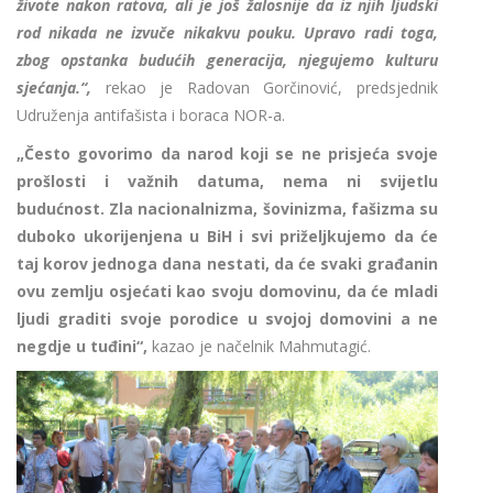
živote nakon ratova, ali je još žalosnije da iz njih ljudski
rod nikada ne izvuče nikakvu pouku. Upravo radi toga,
zbog opstanka budućih generacija, njegujemo kulturu
sjećanja.“,
rekao je Radovan Gorčinović, predsjednik
Udruženja antifašista i boraca NOR-a.
„Često govorimo da narod koji se ne prisjeća svoje
prošlosti i važnih datuma, nema ni svijetlu
budućnost. Zla nacionalnizma, šovinizma, fašizma su
duboko ukorijenjena u BiH i svi priželjkujemo da će
taj korov jednoga dana nestati, da će svaki građanin
ovu zemlju osjećati kao svoju domovinu, da će mladi
ljudi graditi svoje porodice u svojoj domovini a ne
negdje u tuđini“,
kazao je načelnik Mahmutagić.