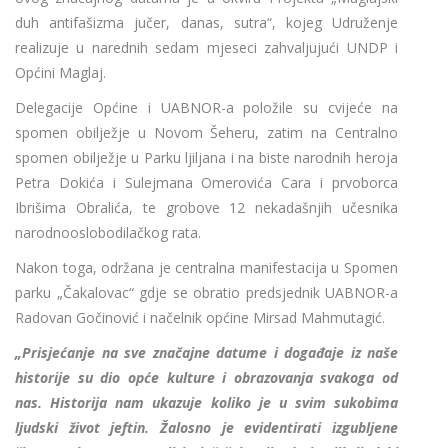
duh antifašizma jučer, danas, sutra“, kojeg Udruženje
realizuje u narednih sedam mjeseci zahvaljujući UNDP i
Općini Maglaj.
Delegacije Općine i UABNOR-a položile su cvijeće na
spomen obilježje u Novom Šeheru, zatim na Centralno
spomen obilježje u Parku ljiljana i na biste narodnih heroja
Petra Dokića i Sulejmana Omerovića Cara i prvoborca
Ibrišima Obralića, te grobove 12 nekadašnjih učesnika
narodnooslobodilačkog rata.
Nakon toga, održana je centralna manifestacija u Spomen
parku „Čakalovac“ gdje se obratio predsjednik UABNOR-a
Radovan Gočinović i načelnik općine Mirsad Mahmutagić.
„Prisjećanje na sve značajne datume i događaje iz naše
historije su dio opće kulture i obrazovanja svakoga od
nas. Historija nam ukazuje koliko je u svim sukobima
ljudski život jeftin. Žalosno je evidentirati izgubljene