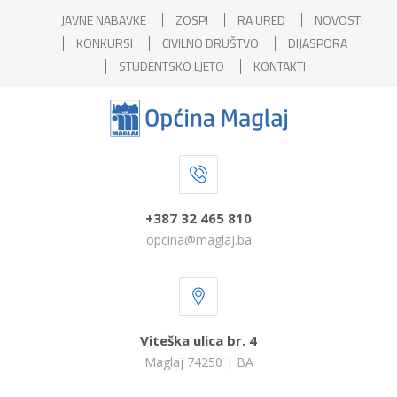
JAVNE NABAVKE
ZOSPI
RA URED
NOVOSTI
KONKURSI
CIVILNO DRUŠTVO
DIJASPORA
STUDENTSKO LJETO
KONTAKTI
+387 32 465 810
opcina@maglaj.ba
Viteška ulica br. 4
Maglaj 74250 | BA