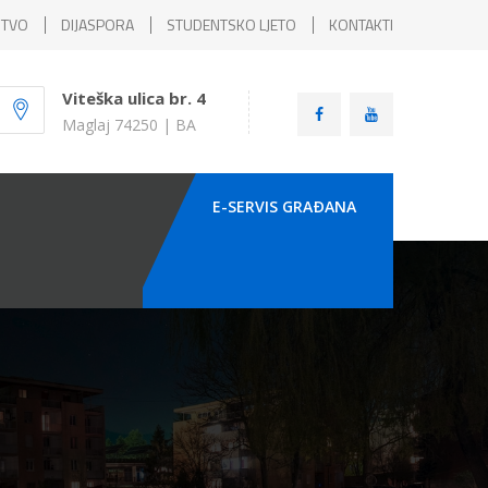
ŠTVO
DIJASPORA
STUDENTSKO LJETO
KONTAKTI
Viteška ulica br. 4
Maglaj 74250 | BA
E-SERVIS GRAÐANA