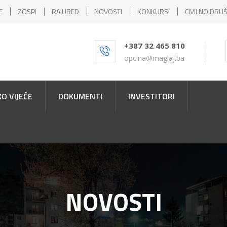
E
ZOSPI
RA URED
NOVOSTI
KONKURSI
CIVILNO DRU
+387 32 465 810
opcina@maglaj.ba
O VIJEĆE
DOKUMENTI
INVESTITORI
NOVOSTI