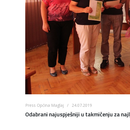
Press Općina Maglaj / 24.07.2019
Odabrani najuspješniji u takmičenju za najl