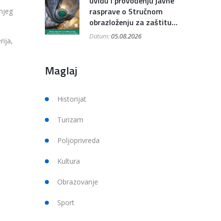
uvidu i provođenju javne
rasprave o Stručnom
njeg
obrazloženju za zaštitu...
Datum:
05.08.2026
ija,
Maglaj
Historijat
Turizam
Poljoprivreda
Kultura
Obrazovanje
Sport