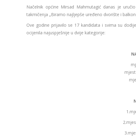
Načelnik općine Mirsad Mahmutagić danas je uručio 
takmičenja „Biramo najljepše uređeno dvorište i balkon
Ove godine prijavilo se 17 kandidata i svima su dodije
ocijenila najuspješnije u dvije kategorije:
N
mj
mjest
mje
N
1.mj
2.mjes
3.mje