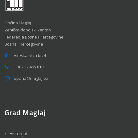
Općina Maglaj
Zeničko-dobojski kanton
Federacija Bosne i Hercegovine
Bosna i Hercegovina
Viteška ulica br. 4
+ 387 32 465 810
opcina@maglaj.ba
Grad Maglaj
Historijat