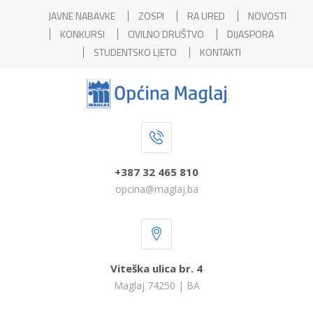
JAVNE NABAVKE
ZOSPI
RA URED
NOVOSTI
KONKURSI
CIVILNO DRUŠTVO
DIJASPORA
STUDENTSKO LJETO
KONTAKTI
+387 32 465 810
opcina@maglaj.ba
Viteška ulica br. 4
Maglaj 74250 | BA