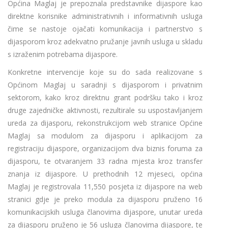
Općina Maglaj je prepoznala predstavnike dijaspore kao
direktne korisnike administrativnih i informativnih usluga
čime se nastoje ojačati komunikacija i partnerstvo s
dijasporom kroz adekvatno pružanje javnih usluga u skladu
s izraženim potrebama dijaspore.
Konkretne intervencije koje su do sada realizovane s
Općinom Maglaj u saradnji s dijasporom i privatnim
sektorom, kako kroz direktnu grant podršku tako i kroz
druge zajedničke aktivnosti, rezultirale su uspostavljanjem
ureda za dijasporu, rekonstrukcijom web stranice Općine
Maglaj sa modulom za dijasporu i aplikacijom za
registraciju dijaspore, organizacijom dva biznis foruma za
dijasporu, te otvaranjem 33 radna mjesta kroz transfer
znanja iz dijaspore. U prethodnih 12 mjeseci, općina
Maglaj je registrovala 11,550 posjeta iz dijaspore na web
stranici gdje je preko modula za dijasporu pruženo 16
komunikacijskih usluga članovima dijaspore, unutar ureda
za dijasporu pruženo je 56 usluga članovima dijaspore, te