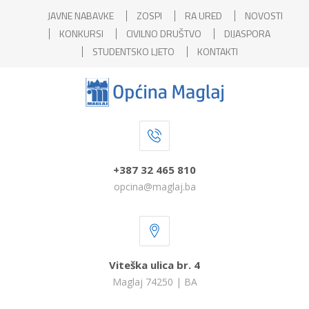
JAVNE NABAVKE
ZOSPI
RA URED
NOVOSTI
KONKURSI
CIVILNO DRUŠTVO
DIJASPORA
STUDENTSKO LJETO
KONTAKTI
+387 32 465 810
opcina@maglaj.ba
Viteška ulica br. 4
Maglaj 74250 | BA