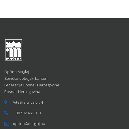
Općina Maglaj
Zeničko-dobojski kanton
Federacija Bosne i Hercegovine
Bosna i Hercegovina
Viteška ulica br. 4
+ 387 32 465 810
opcina@maglaj.ba