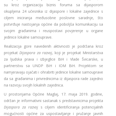
su kroz organizaciju biznis foruma sa dijasporom
okupljena 24 učesnika iz dijaspore i lokalne zajednice s
ciljem iniciranja međusobne poslovne saradnje, što
potvrđuje nastojanja općine da poboljša komunikaciju sa
svojim građanima i reuspostavi povjerenje u organe
jedinice lokalne samouprave.
Realizacija gore navedenih aktivnosti je podržana kroz
projekat
Dijaspora za razvoj
, koji je projekat Ministarstva
za ljudska prava i izbjeglice BiH i Vlade Švicarske, u
partnerstvu sa UNDP BiH i IOM BiH. Projektom se
namjeravaju ojačati i ohrabriti jedinice lokalne samouprave
da sa građanima i privrednicima iz dijaspora rade zajedno
na razvoju svojih lokalnih zajednica.
U prostorijama Općine Maglaj, 17. maja 2019. godine,
održan je informativni sastanak s predstavnicima projekta
Dijaspora za razvoj
s ciljem identificiranja potencijalnih
mogućnosti općine za uspostavljanje i pružanje javnih