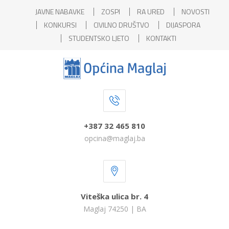
JAVNE NABAVKE
ZOSPI
RA URED
NOVOSTI
KONKURSI
CIVILNO DRUŠTVO
DIJASPORA
STUDENTSKO LJETO
KONTAKTI
+387 32 465 810
opcina@maglaj.ba
Viteška ulica br. 4
Maglaj 74250 | BA