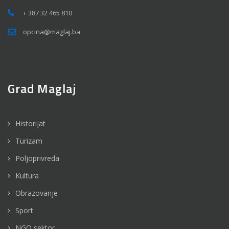
+ 387 32 465 810
opcina@maglaj.ba
Grad Maglaj
Historijat
Turizam
Poljoprivreda
Kultura
Obrazovanje
Sport
NGO sektor