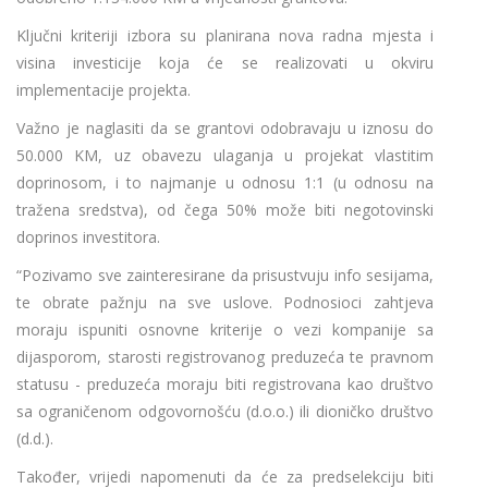
Ključni kriteriji izbora su planirana nova radna mjesta i
visina investicije koja će se realizovati u okviru
implementacije projekta.
Važno je naglasiti da se grantovi odobravaju u iznosu do
50.000 KM, uz obavezu ulaganja u projekat vlastitim
doprinosom, i to najmanje u odnosu 1:1 (u odnosu na
tražena sredstva), od čega 50% može biti negotovinski
doprinos investitora.
“Pozivamo sve zainteresirane da prisustvuju info sesijama,
te obrate pažnju na sve uslove. Podnosioci zahtjeva
moraju ispuniti osnovne kriterije o vezi kompanije sa
dijasporom, starosti registrovanog preduzeća te pravnom
statusu - preduzeća moraju biti registrovana kao društvo
sa ograničenom odgovornošću (d.o.o.) ili dioničko društvo
(d.d.).
Također, vrijedi napomenuti da će za predselekciju biti