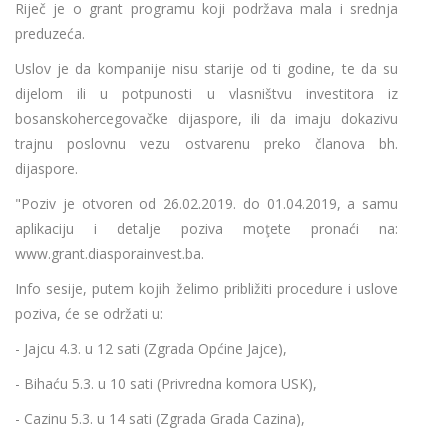
Riječ je o grant programu koji podržava mala i srednja
preduzeća.
Uslov je da kompanije nisu starije od ti godine, te da su
dijelom ili u potpunosti u vlasništvu investitora iz
bosanskohercegovačke dijaspore, ili da imaju dokazivu
trajnu poslovnu vezu ostvarenu preko članova bh.
dijaspore.
"Poziv je otvoren od 26.02.2019. do 01.04.2019, a samu
aplikaciju i detalje poziva moţete pronaći na:
www.grant.diasporainvest.ba.
Info sesije, putem kojih želimo približiti procedure i uslove
poziva, će se održati u:
- Jajcu 4.3. u 12 sati (Zgrada Općine Jajce),
- Bihaću 5.3. u 10 sati (Privredna komora USK),
- Cazinu 5.3. u 14 sati (Zgrada Grada Cazina),