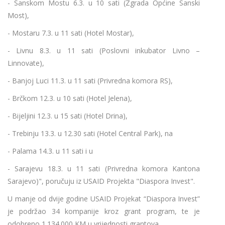
- Sanskom Mostu 6.3. u 10 sati (Zgrada Općine Sanski
Most),
- Mostaru 7.3. u 11 sati (Hotel Mostar),
- Livnu 8.3. u 11 sati (Poslovni inkubator Livno –
Linnovate),
- Banjoj Luci 11.3. u 11 sati (Privredna komora RS),
- Brčkom 12.3. u 10 sati (Hotel Jelena),
- Bijeljini 12.3. u 15 sati (Hotel Drina),
- Trebinju 13.3. u 12.30 sati (Hotel Central Park), na
- Palama 14.3. u 11 sati i u
- Sarajevu 18.3. u 11 sati (Privredna komora Kantona
Sarajevo)", poručuju iz USAID Projekta "Diaspora Invest".
U manje od dvije godine USAID Projekat “Diaspora Invest”
je podržao 34 kompanije kroz grant program, te je
odobreno 1.134.000 KM u vrijednosti grantova.