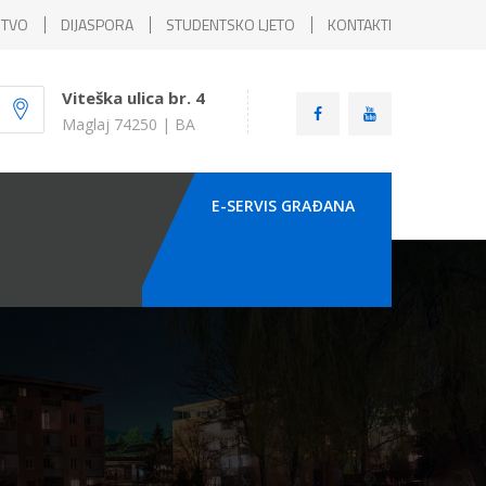
ŠTVO
DIJASPORA
STUDENTSKO LJETO
KONTAKTI
Viteška ulica br. 4
Maglaj 74250 | BA
E-SERVIS GRAÐANA