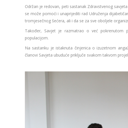
Održan je redovan, peti sastanak Zdravstvenog savjeta 
se može pomoći i unaprijediti rad Udruženja dijabetič
tromjesečnog šećera, ali i da se za sve oboljele organiz
Također, Savjet je razmatrao o već pokrenutom pr
populacijom.
Na sastanku je istaknuta činjenica o izuzetnom anga
članovi Savjeta ubuduće priključe svakom takvom proje