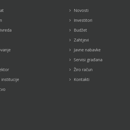
jat
Novosti
m
Investitori
rivreda
Budžet
Zahtjevi
vanje
Javne nabavke
Servisi građana
ektor
Žiro račun
 institucije
Kontakti
tvo