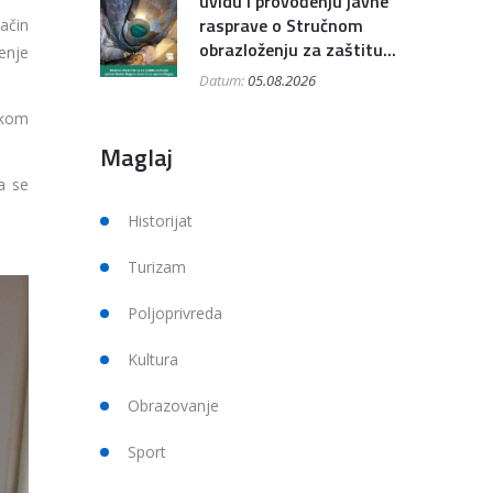
uvidu i provođenju javne
rasprave o Stručnom
ačin
obrazloženju za zaštitu...
enje
Datum:
05.08.2026
skom
Maglaj
a se
Historijat
Turizam
Poljoprivreda
Kultura
Obrazovanje
Sport