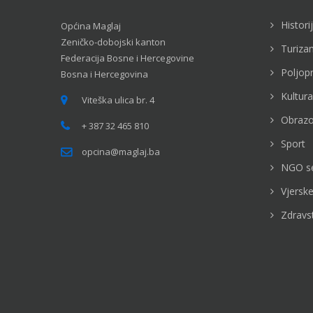
Histori
Općina Maglaj
Zeničko-dobojski kanton
Turiza
Federacija Bosne i Hercegovine
Poljop
Bosna i Hercegovina
Kultura
Viteška ulica br. 4
Obrazo
+ 387 32 465 810
Sport
opcina@maglaj.ba
NGO s
Vjerske
Zdravs