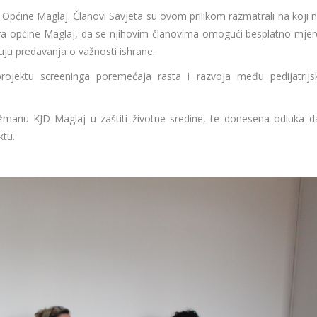
Općine Maglaj. Članovi Savjeta su ovom prilikom razmatrali na koji n
ara općine Maglaj, da se njihovim članovima omogući besplatno mjer
uju predavanja o važnosti ishrane.
ojektu screeninga poremećaja rasta i razvoja među pedijatrij
žmanu KJD Maglaj u zaštiti životne sredine, te donesena odluka d
ktu.