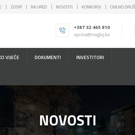
E
ZOSPI
RA URED
NOVOSTI
KONKURSI
CIVILNO DRU
+387 32 465 810
opcina@maglaj.ba
O VIJEĆE
DOKUMENTI
INVESTITORI
NOVOSTI