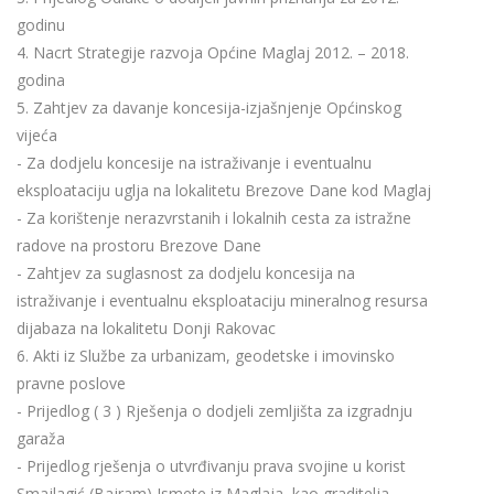
godinu
4. Nacrt Strategije razvoja Općine Maglaj 2012. – 2018.
godina
5. Zahtjev za davanje koncesija-izjašnjenje Općinskog
vijeća
- Za dodjelu koncesije na istraživanje i eventualnu
eksploataciju uglja na lokalitetu Brezove Dane kod Maglaj
- Za korištenje nerazvrstanih i lokalnih cesta za istražne
radove na prostoru Brezove Dane
- Zahtjev za suglasnost za dodjelu koncesija na
istraživanje i eventualnu eksploataciju mineralnog resursa
dijabaza na lokalitetu Donji Rakovac
6. Akti iz Službe za urbanizam, geodetske i imovinsko
pravne poslove
- Prijedlog ( 3 ) Rješenja o dodjeli zemljišta za izgradnju
garaža
- Prijedlog rješenja o utvrđivanju prava svojine u korist
Smajlagić (Bajram) Ismete iz Maglaja, kao graditelja