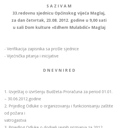
S A Z I V A M
33.redovnu sjednicu Općinskog vijeća Maglaj,
za dan četvrtak, 23.08. 2012. godine u 9,00 sati
u sali Dom kulture «Edhem Mulabdić» Maglaj
- Verifikacija zapisnika sa prošle sjednice
- Vijećnička pitanja i inicijative
D N E V N I R E D
1. Izvještaj o izvršenju Budžeta-Proračuna za period 01.01.
– 30.06.2012.godine
2. Prijedlog Odluke o organizovanju i funkcionisanju zaštite
od požara i
vatrogastva
3. Prijedlog Odluke o dodijeli javnih priznanja za 2012.