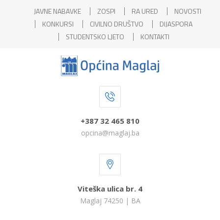
JAVNE NABAVKE
ZOSPI
RA URED
NOVOSTI
KONKURSI
CIVILNO DRUŠTVO
DIJASPORA
STUDENTSKO LJETO
KONTAKTI
+387 32 465 810
opcina@maglaj.ba
Viteška ulica br. 4
Maglaj 74250 | BA