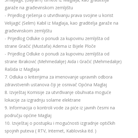
garaže na građevinskom zemljištu
- Prijedlog rješenja o utvrđivanju prava svojine u korist
Velijagić (Selim) Kabil iz Maglaja, kao graditelja garaže na
građevinskom zemljištu
- Prijedlog Odluke o ponudi za kupovinu zemljišta od
strane Gračić (Mustafa) Adema iz Bijele Ploče
- Prijedlog Odluke o ponudi za kupovinu zemljišta od
strane Ibraković (Mehmedalije) Aida i Gračić (Mehmedalije)
Rašida iz Maglaja
7. Odluka o kriterijima za imenovanje upravnih odbora
zdravstvenih ustanova čiji je osnivač Općina Maglaj
8. Izvještaj Komisije za utvrđivanje obuhvata moguće
lokacije za izgradnju solarne elektrane
9. Informacija o kontroli vode za piće iz javnih česmi na
području općine Maglaj
10. Izvještaj o postupku i mogućnosti izgradnje optičkih
spojnih puteva ( RTV, Internet, Kablovska itd. )