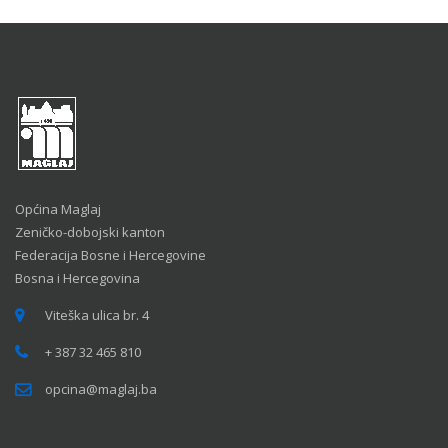
Općina Maglaj
Zeničko-dobojski kanton
Federacija Bosne i Hercegovine
Bosna i Hercegovina
Viteška ulica br. 4
+ 387 32 465 810
opcina@maglaj.ba