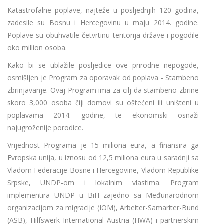
Katastrofalne poplave, najteže u posljednjih 120 godina,
zadesile su Bosnu i Hercegovinu u maju 2014. godine.
Poplave su obuhvatile četvrtinu teritorija države i pogodile
oko million osoba.
Kako bi se ublažile posljedice ove prirodne nepogode,
osmišljen je Program za oporavak od poplava - Stambeno
zbrinjavanje. Ovaj Program ima za cilj da stambeno zbrine
skoro 3,000 osoba čiji domovi su oštećeni ili uništeni u
poplavama 2014. godine, te ekonomski osnaži
najugroženije porodice.
Vrijednost Programa je 15 miliona eura, a finansira ga
Evropska unija, u iznosu od 12,5 miliona eura u saradnji sa
Vladom Federacije Bosne i Hercegovine, Vladom Republike
Srpske, UNDP-om i lokalnim vlastima. Program
implementira UNDP u BiH zajedno sa Međunarodnom
organizacijom za migracije (IOM), Arbeiter-Samariter-Bund
(ASB), Hilfswerk International Austria (HWA) i partnerskim