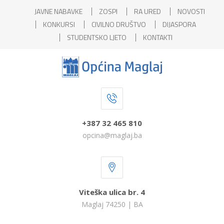
JAVNE NABAVKE
ZOSPI
RA URED
NOVOSTI
KONKURSI
CIVILNO DRUŠTVO
DIJASPORA
STUDENTSKO LJETO
KONTAKTI
+387 32 465 810
opcina@maglaj.ba
Viteška ulica br. 4
Maglaj 74250 | BA