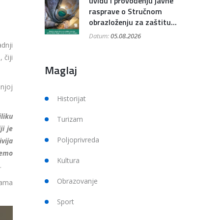
uvidu i provođenju javne
rasprave o Stručnom
obrazloženju za zaštitu...
Datum:
05.08.2026
dnji
 čiji
Maglaj
njoj
Historijat
liku
Turizam
i je
Poljoprivreda
vija
ćemo
Kultura
.
Obrazovanje
cama
Sport