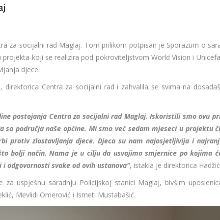
aj
tra za socijalni rad Maglaj. Tom prilikom potpisan je Sporazum o sara
rojekta koji se realizira pod pokroviteljstvom World Vision i Unicefa,
vljanja djece.
direktorica Centra za socijalni rad i zahvalila se svima na dosadaš
ne postojanja Centra za socijalni rad Maglaj. Iskoristili smo ovu pri
a sa područja naše općine. Mi smo već sedam mjeseci u projektu čij
i protiv zlostavljanja djece. Djeca su nam najosjetljivija i najranji
 što bolji način. Nama je u cilju da usvojimo smjernice po kojima 
li i odgovornosti svake od ovih ustanova“
, istakla je direktorica Hadžić
 za uspješnu saradnju Policijskoj stanici Maglaj, bivšim uposleni
čeklić, Mevlidi Omerović i Ismeti Mustabašić.