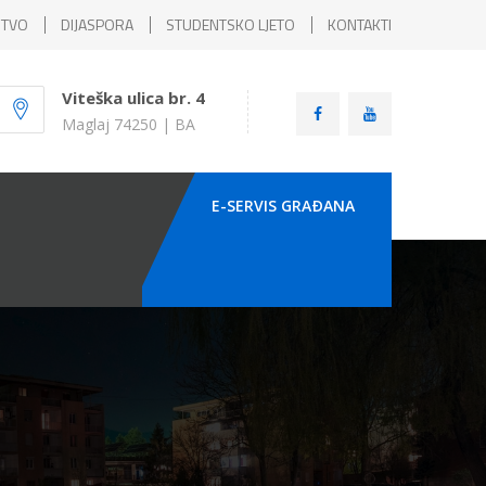
ŠTVO
DIJASPORA
STUDENTSKO LJETO
KONTAKTI
Viteška ulica br. 4
Maglaj 74250 | BA
E-SERVIS GRAÐANA