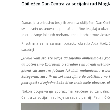
Obilježen Dan Centra za socijalni rad Magl
Danas je u prisustvu brojnih zvanica obilježen Dan Cen
svih javnih ustanova sa područja općine Maglaj u okviru p
je cilj jačanje lokalnih mehanizama u borbi protiv zlosta
Prisutnima se na samom početku obratila Aida Hadžić, 
saradnji.
„Hvala vam što ste ovdje da zajedno obilježimo 43 godi
da potpišemo Sporazum o saradnji svih javnih ustanov
glavni cilj zapravo jačanje lokalnih mehanizama u borb
kategorija, zato ih mi svi nastojimo da zaštitimo na
postupati svi zajedno kako bi se znale naše obaveze, a
Nakon potpisivanja Sporazuma, uručene su zahvalnice
Centra za socijalni rad koje su sada u penziji, Fatimi Či