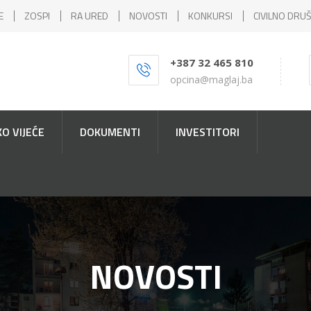
E
ZOSPI
RA URED
NOVOSTI
KONKURSI
CIVILNO DRU
+387 32 465 810
opcina@maglaj.ba
O VIJEĆE
DOKUMENTI
INVESTITORI
NOVOSTI