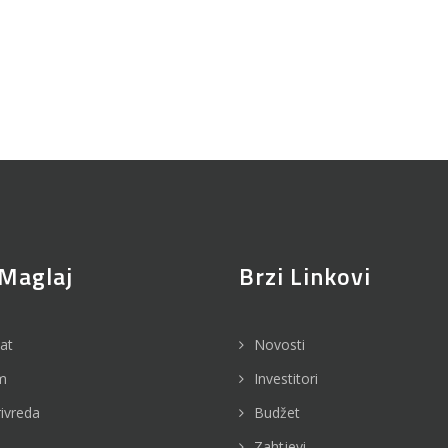
Maglaj
Brzi Linkovi
jat
Novosti
m
Investitori
rivreda
Budžet
Zahtjevi