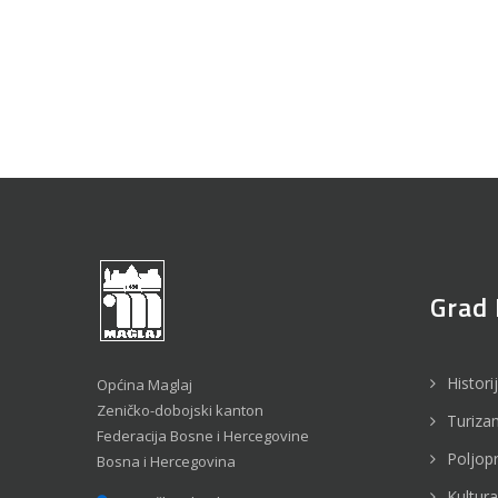
Grad 
Histori
Općina Maglaj
Zeničko-dobojski kanton
Turiza
Federacija Bosne i Hercegovine
Poljop
Bosna i Hercegovina
Kultura