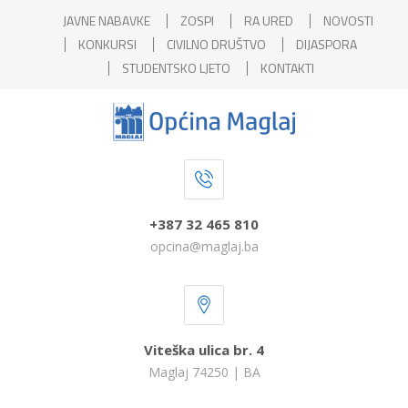
JAVNE NABAVKE
ZOSPI
RA URED
NOVOSTI
KONKURSI
CIVILNO DRUŠTVO
DIJASPORA
STUDENTSKO LJETO
KONTAKTI
+387 32 465 810
opcina@maglaj.ba
Viteška ulica br. 4
Maglaj 74250 | BA