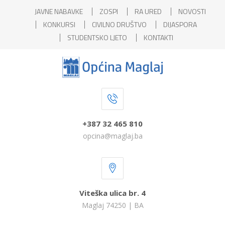
JAVNE NABAVKE
ZOSPI
RA URED
NOVOSTI
KONKURSI
CIVILNO DRUŠTVO
DIJASPORA
STUDENTSKO LJETO
KONTAKTI
+387 32 465 810
opcina@maglaj.ba
Viteška ulica br. 4
Maglaj 74250 | BA