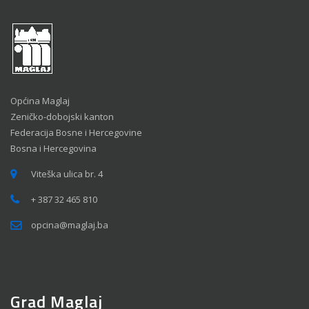
Općina Maglaj
Zeničko-dobojski kanton
Federacija Bosne i Hercegovine
Bosna i Hercegovina
Viteška ulica br. 4
+ 387 32 465 810
opcina@maglaj.ba
Grad Maglaj