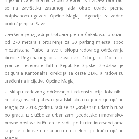
mjesnim zajednicama. U ulici Srebreničkih žrtava rata radi
se na završetku zaštitnog zida obale utvrde prema
potpisanom ugovoru Općine Maglaj i Agencije za vodno
područje rijeke Save.
Završena je izgradnja trotoara prema Čakalovcu u dužini
od 270 metara i proširenje za 30 parking mjesta ispod
mezaristana Turbe, a sve u sklopu redovnog održavanja
dionice Regionalnog puta Zavidovići-Doboj, od Doca do
granice Federacije BiH i Republike Srpske. Sredstva je
osigurala Kantonalna direkcija za ceste ZDK, a radovi su
urađeni na incijativu Općine Maglaj.
U sklopu redovnog održavanja i rekonstrukcije lokalnih i
nekategorisanih puteva i gradskih ulica na području općine
Maglaj za 2018. godinu, radi se na „krpljenju“ udarnih rupa
po gradu. Iz Službe za urbanizam, geodetske i imovinsko-
pravne poslove ističu da se radi i po hitnim intervencijama
koje se odnose na sanaciju na cijelom području općine
Maglaj.