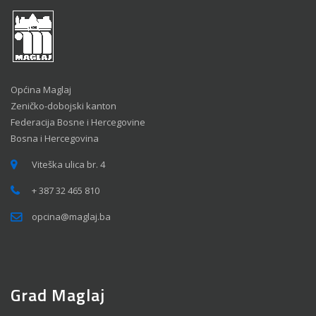
Općina Maglaj
Zeničko-dobojski kanton
Federacija Bosne i Hercegovine
Bosna i Hercegovina
Viteška ulica br. 4
+ 387 32 465 810
opcina@maglaj.ba
Grad Maglaj