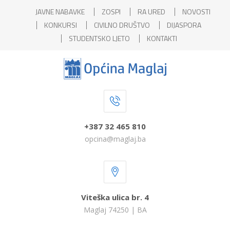
JAVNE NABAVKE
ZOSPI
RA URED
NOVOSTI
KONKURSI
CIVILNO DRUŠTVO
DIJASPORA
STUDENTSKO LJETO
KONTAKTI
+387 32 465 810
opcina@maglaj.ba
Viteška ulica br. 4
Maglaj 74250 | BA