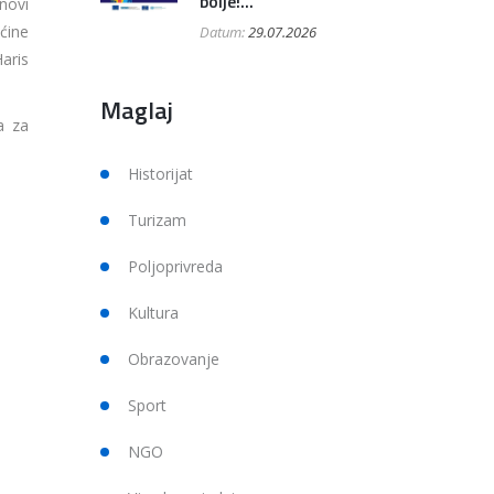
bolje!...
novi
ćine
Datum:
29.07.2026
Haris
Maglaj
a za
Historijat
Turizam
Poljoprivreda
Kultura
Obrazovanje
Sport
NGO