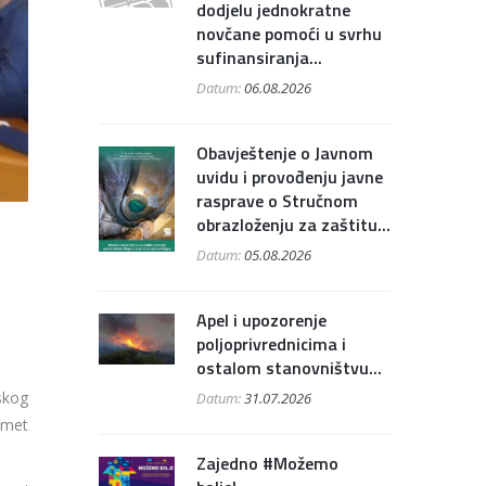
dodjelu jednokratne
novčane pomoći u svrhu
sufinansiranja...
Datum:
06.08.2026
Obavještenje o Javnom
uvidu i provođenju javne
rasprave o Stručnom
obrazloženju za zaštitu...
Datum:
05.08.2026
Apel i upozorenje
poljoprivrednicima i
ostalom stanovništvu...
skog
Datum:
31.07.2026
omet
Zajedno #Možemo