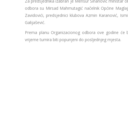
Za predsjednika izabran je Mensur Sinanović ministar o
odbora su Mirsad Mahmutagić načelnik Općine Maglaj
Zavidovići, predsjednici klubova Azmin Karanović, Ismir
Galijašević.
Prema planu Organizacionog odbora ove godine će bit
vrijeme turnira biti popunjeni do posljednjeg mjesta.