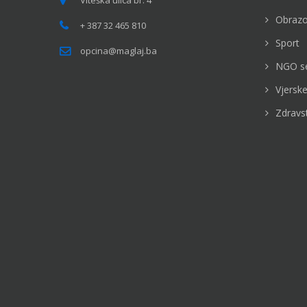
Viteška ulica br. 4
Obrazo
+ 387 32 465 810
Sport
opcina@maglaj.ba
NGO s
Vjerske
Zdravs