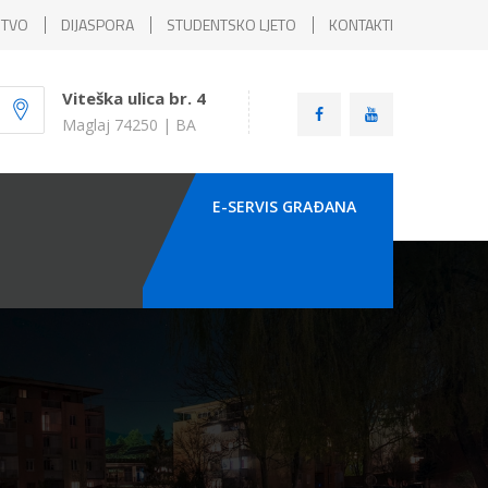
ŠTVO
DIJASPORA
STUDENTSKO LJETO
KONTAKTI
Viteška ulica br. 4
Maglaj 74250 | BA
E-SERVIS GRAÐANA