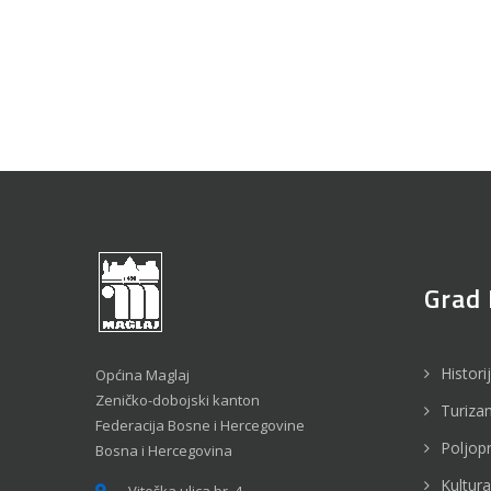
Grad 
Histori
Općina Maglaj
Zeničko-dobojski kanton
Turiza
Federacija Bosne i Hercegovine
Poljop
Bosna i Hercegovina
Kultura