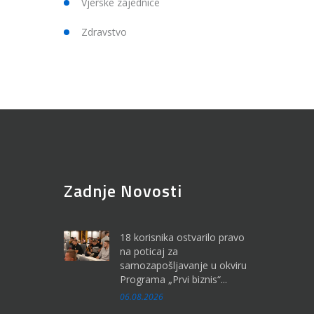
Vjerske zajednice
Zdravstvo
Zadnje Novosti
18 korisnika ostvarilo pravo
na poticaj za
samozapošljavanje u okviru
Programa „Prvi biznis“...
06.08.2026