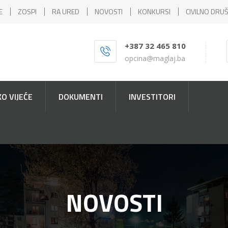
E
ZOSPI
RA URED
NOVOSTI
KONKURSI
CIVILNO DRU
+387 32 465 810
opcina@maglaj.ba
O VIJEĆE
DOKUMENTI
INVESTITORI
NOVOSTI