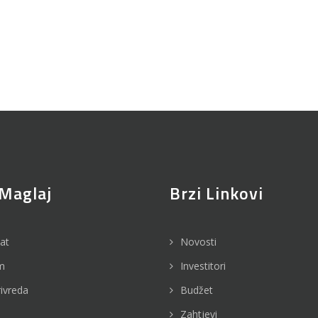
Maglaj
Brzi Linkovi
jat
Novosti
m
Investitori
rivreda
Budžet
Zahtjevi