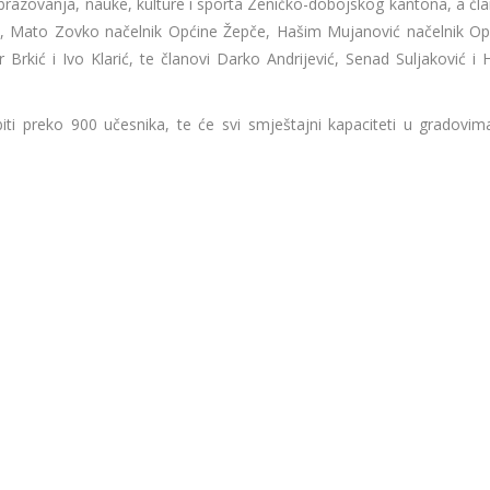
brazovanja, nauke, kulture i sporta Zeničko-dobojskog kantona, a čla
, Mato Zovko načelnik Općine Žepče, Hašim Mujanović načelnik Op
 Brkić i Ivo Klarić, te članovi Darko Andrijević, Senad Suljaković i 
i preko 900 učesnika, te će svi smještajni kapaciteti u gradovim