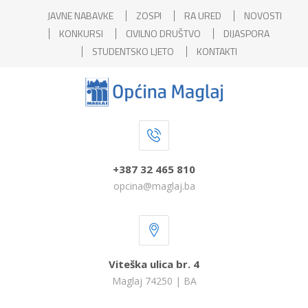
JAVNE NABAVKE
ZOSPI
RA URED
NOVOSTI
KONKURSI
CIVILNO DRUŠTVO
DIJASPORA
STUDENTSKO LJETO
KONTAKTI
+387 32 465 810
opcina@maglaj.ba
Viteška ulica br. 4
Maglaj 74250 | BA