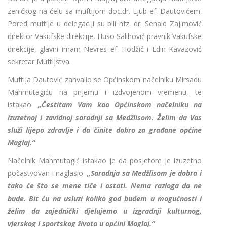
zeničkog na čelu sa muftijom doc.dr. Ejub ef. Dautovićem.
Pored muftije u delegaciji su bili hfz. dr. Senaid Zajimović
direktor Vakufske direkcije, Huso Salihović pravnik Vakufske
direkcije, glavni imam Nevres ef. Hodžić i Edin Kavazović
sekretar Muftijstva.
Muftija Dautović zahvalio se Općinskom načelniku Mirsadu
Mahmutagiću na prijemu i izdvojenom vremenu, te
istakao:
„Čestitam Vam kao Općinskom načelniku na
izuzetnoj i zavidnoj saradnji sa Medžlisom. Želim da Vas
služi lijepo zdravlje i da činite dobro za građane općine
Maglaj.“
Načelnik Mahmutagić istakao je da posjetom je izuzetno
počastvovan i naglasio:
„Saradnja sa Medžlisom je dobra i
tako će što se mene tiče i ostati. Nema razloga da ne
bude. Bit ću na usluzi koliko god budem u mogućnosti i
želim da zajednički djelujemo u izgradnji kulturnog,
vjerskog i sportskog života u općini Maglaj.“