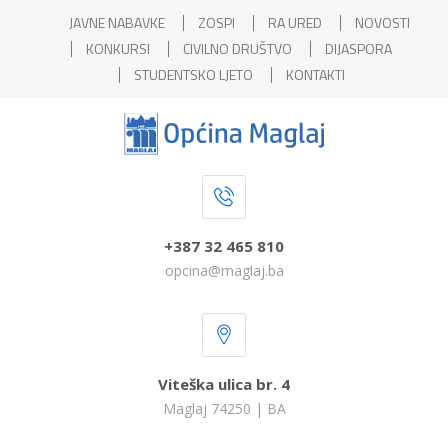
JAVNE NABAVKE
ZOSPI
RA URED
NOVOSTI
KONKURSI
CIVILNO DRUŠTVO
DIJASPORA
STUDENTSKO LJETO
KONTAKTI
+387 32 465 810
opcina@maglaj.ba
Viteška ulica br. 4
Maglaj 74250 | BA