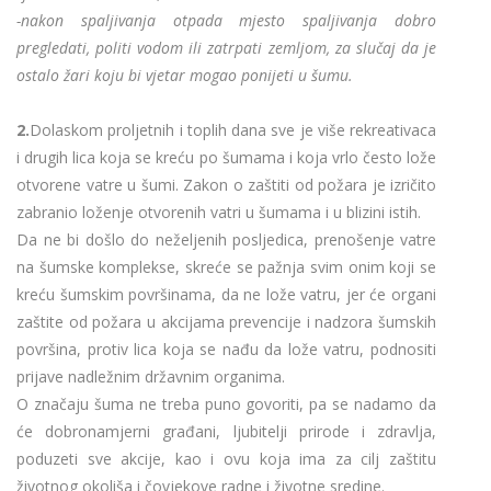
-nakon spaljivanja otpada mjesto spaljivanja dobro
pregledati, politi vodom ili zatrpati zemljom, za slučaj da je
ostalo žari koju bi vjetar mogao ponijeti u šumu.
2.
Dolaskom proljetnih i toplih dana sve je više rekreativaca
i drugih lica koja se kreću po šumama i koja vrlo često lože
otvorene vatre u šumi. Zakon o zaštiti od požara je izričito
zabranio loženje otvorenih vatri u šumama i u blizini istih.
Da ne bi došlo do neželjenih posljedica, prenošenje vatre
na šumske komplekse, skreće se pažnja svim onim koji se
kreću šumskim površinama, da ne lože vatru, jer će organi
zaštite od požara u akcijama prevencije i nadzora šumskih
površina, protiv lica koja se nađu da lože vatru, podnositi
prijave nadležnim državnim organima.
O značaju šuma ne treba puno govoriti, pa se nadamo da
će dobronamjerni građani, ljubitelji prirode i zdravlja,
poduzeti sve akcije, kao i ovu koja ima za cilj zaštitu
životnog okoliša i čovjekove radne i životne sredine.