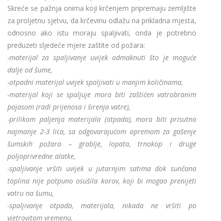
Skreće se pažnja onima koji krčenjem pripremaju zemljište
za proljetnu sjetvu, da krčevinu odlažu na prikladna mjesta,
odnosno ako istu moraju spaljivati, onda je potrebno
preduzeti sljedeće mjere zaštite od požara:
-materijal za spaljivanje uvijek odmaknuti što je moguće
dalje od šume,
-otpadni materijal uvijek spaljivati u manjim količinama,
-materijal koji se spaljuje mora biti zaštićen vatrobranim
pojasom (radi prijenosa i širenja vatre),
-prilikom paljenja materijala (otpada), mora biti prisutno
najmanje 2-3 lica, sa odgovarajućom opremom za gašenje
šumskih požara – grablje, lopata, trnokop i druge
poljoprivredne alatke,
-spaljivanje vršiti uvijek u jutarnjim satima dok sunčana
toplina nije potpuno osušila korov, koji bi mogao prenijeti
vatru na šumu,
-spaljivanje otpada, materijala, nikada ne vršiti po
vjetrovitom vremenu,