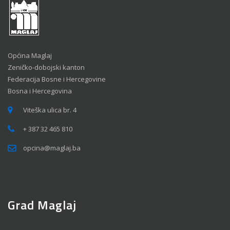
Općina Maglaj
Zeničko-dobojski kanton
Federacija Bosne i Hercegovine
Bosna i Hercegovina
Viteška ulica br. 4
+ 387 32 465 810
opcina@maglaj.ba
Grad Maglaj