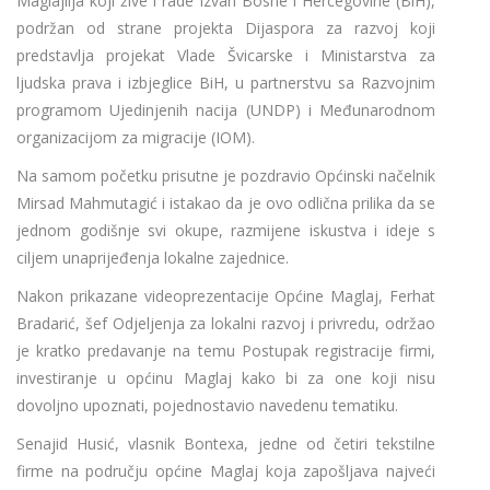
Maglajlija koji žive i rade izvan Bosne i Hercegovine (BiH),
podržan od strane projekta Dijaspora za razvoj koji
predstavlja projekat Vlade Švicarske i Ministarstva za
ljudska prava i izbjeglice BiH, u partnerstvu sa Razvojnim
programom Ujedinjenih nacija (UNDP) i Međunarodnom
organizacijom za migracije (IOM).
Na samom početku prisutne je pozdravio Općinski načelnik
Mirsad Mahmutagić i istakao da je ovo odlična prilika da se
jednom godišnje svi okupe, razmijene iskustva i ideje s
ciljem unaprijeđenja lokalne zajednice.
Nakon prikazane videoprezentacije Općine Maglaj, Ferhat
Bradarić, šef Odjeljenja za lokalni razvoj i privredu, održao
je kratko predavanje na temu Postupak registracije firmi,
investiranje u općinu Maglaj kako bi za one koji nisu
dovoljno upoznati, pojednostavio navedenu tematiku.
Senajid Husić, vlasnik Bontexa, jedne od četiri tekstilne
firme na području općine Maglaj koja zapošljava najveći