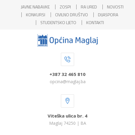
JAVNE NABAVKE
ZOSPI
RA URED
NOVOSTI
KONKURSI
CIVILNO DRUŠTVO
DIJASPORA
STUDENTSKO LJETO
KONTAKTI
+387 32 465 810
opcina@maglaj.ba
Viteška ulica br. 4
Maglaj 74250 | BA