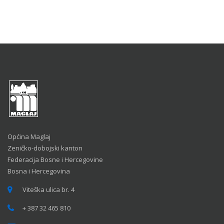
Općina Maglaj
Zeničko-dobojski kanton
Federacija Bosne i Hercegovine
Bosna i Hercegovina
Viteška ulica br. 4
+ 387 32 465 810