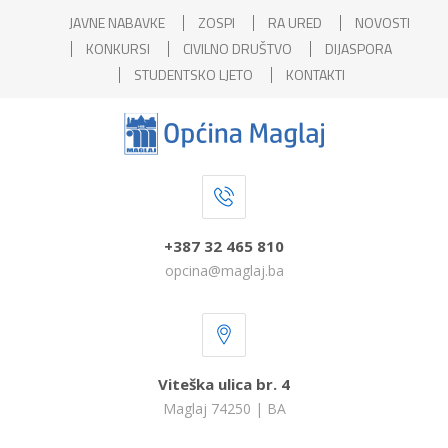
JAVNE NABAVKE
ZOSPI
RA URED
NOVOSTI
KONKURSI
CIVILNO DRUŠTVO
DIJASPORA
STUDENTSKO LJETO
KONTAKTI
+387 32 465 810
opcina@maglaj.ba
Viteška ulica br. 4
Maglaj 74250 | BA