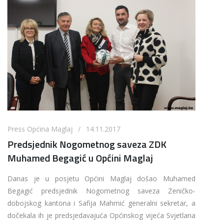
Press Općina Maglaj / 14.11.2017
Predsjednik Nogometnog saveza ZDK
Muhamed Begagić u Općini Maglaj
Danas je u posjetu Općini Maglaj došao Muhamed
Begagić predsjednik Nogometnog saveza Zeničko-
dobojskog kantona i Safija Mahmić generalni sekretar, a
dočekala ih je predsjedavajuća Općinskog vijeća Svjetlana