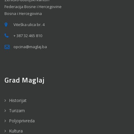
Federacija Bosne i Hercegovine
Bosna i Hercegovina
Viteška ulica br. 4
+ 387 32 465 810
opcina@maglaj.ba
Grad Maglaj
Historijat
Turizam
Poljoprivreda
Kultura