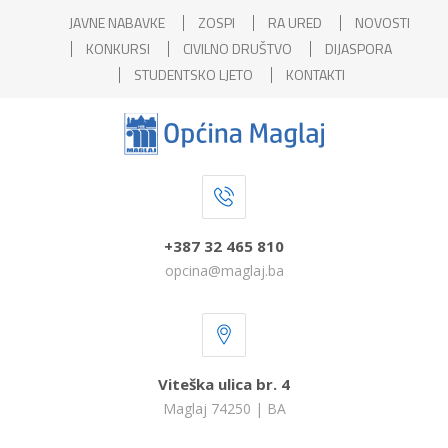
JAVNE NABAVKE
ZOSPI
RA URED
NOVOSTI
KONKURSI
CIVILNO DRUŠTVO
DIJASPORA
STUDENTSKO LJETO
KONTAKTI
+387 32 465 810
opcina@maglaj.ba
Viteška ulica br. 4
Maglaj 74250 | BA