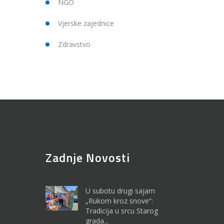
NGO
Vjerske zajednice
Zdravstvo
Zadnje Novosti
U subotu drugi sajam
„Rukom kroz snove“:
Tradicija u srcu Starog
grada...