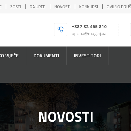
E
ZOSPI
RA URED
NOVOSTI
KONKURSI
CIVILNO DRU
+387 32 465 810
opcina@maglaj.ba
O VIJEĆE
DOKUMENTI
INVESTITORI
NOVOSTI