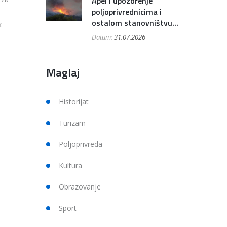
Apel i upozorenje
poljoprivrednicima i
ostalom stanovništvu...
k
Datum:
31.07.2026
Maglaj
Historijat
Turizam
Poljoprivreda
Kultura
Obrazovanje
Sport