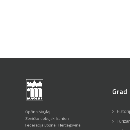
Grad 
Histori
Općina Maglaj
Zeničko-dobojski kanton
Turiza
Federacija Bosne i Hercegovine