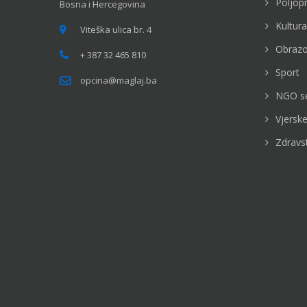
Poljop
Bosna i Hercegovina
Kultura
Viteška ulica br. 4
Obrazo
+ 387 32 465 810
Sport
opcina@maglaj.ba
NGO s
Vjerske
Zdravs