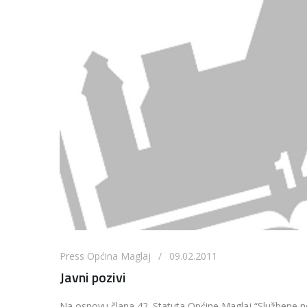
Press Općina Maglaj / 09.02.2011
Javni pozivi
Na osnovu člana 42. Statuta Općine Maglaj “Službene no