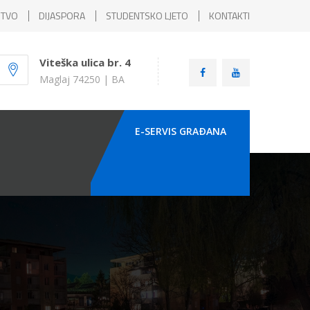
ŠTVO
DIJASPORA
STUDENTSKO LJETO
KONTAKTI
Viteška ulica br. 4
Maglaj 74250 | BA
E-SERVIS GRAÐANA