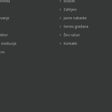
rivreda
Budžet
Zahtjevi
vanje
Javne nabavke
Servisi građana
ektor
Žiro račun
 institucije
Kontakti
tvo