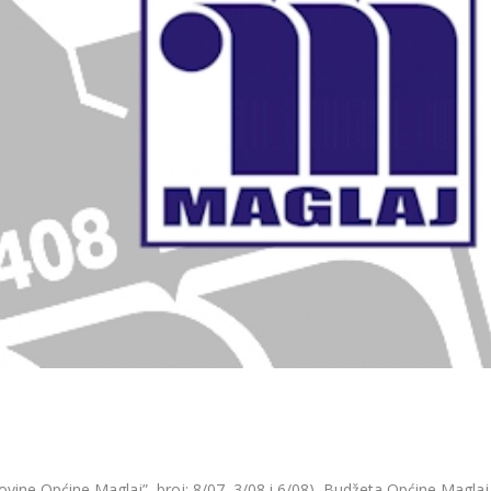
vine Općine Maglaj”, broj: 8/07, 3/08 i 6/08), Budžeta Općine Maglaj