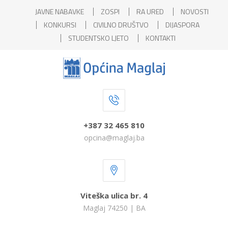
JAVNE NABAVKE
ZOSPI
RA URED
NOVOSTI
KONKURSI
CIVILNO DRUŠTVO
DIJASPORA
STUDENTSKO LJETO
KONTAKTI
+387 32 465 810
opcina@maglaj.ba
Viteška ulica br. 4
Maglaj 74250 | BA