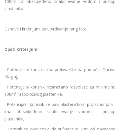
100m² uz obezbjeđeno snabdijevanje vodom i pristup
plasteniku.
Osnove i kriterijumi za utvrđivanje rang liste:
Opšti kriterijumi
· Potencijalni korisnik ima prebivalište na području Općine
Maglaj,
· Potencijalni korisnik nesmetano raspolaže za minimalno
100m² raspoloživog plastenika,
· Potencijalni korisnik se bavi plasteničkom proizvodnjom i
ima obezbijeđeno snabdijevanje vodom i pristup
plasteniku,
· Korisnik se obavezuje da sufinansira 20% od navedene