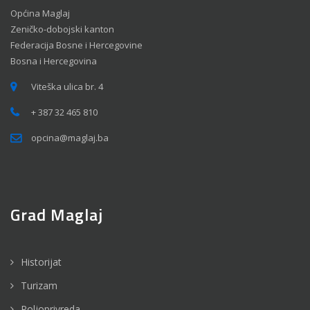
Općina Maglaj
Zeničko-dobojski kanton
Federacija Bosne i Hercegovine
Bosna i Hercegovina
Viteška ulica br. 4
+ 387 32 465 810
opcina@maglaj.ba
Grad Maglaj
Historijat
Turizam
Poljoprivreda