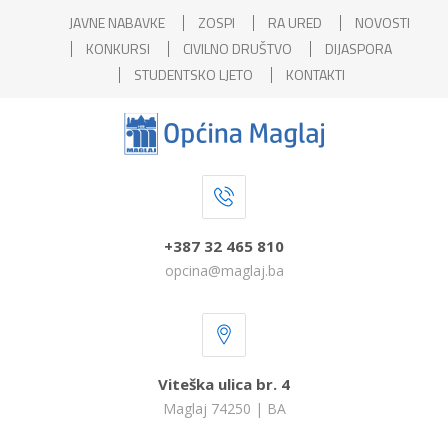
JAVNE NABAVKE
ZOSPI
RA URED
NOVOSTI
KONKURSI
CIVILNO DRUŠTVO
DIJASPORA
STUDENTSKO LJETO
KONTAKTI
+387 32 465 810
opcina@maglaj.ba
Viteška ulica br. 4
Maglaj 74250 | BA