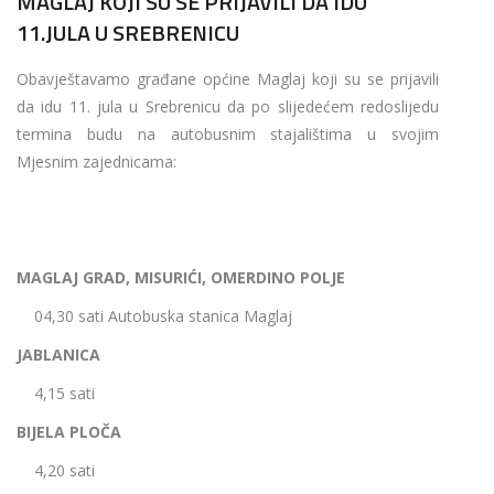
MAGLAJ KOJI SU SE PRIJAVILI DA IDU
11.JULA U SREBRENICU
Obavještavamo građane općine Maglaj koji su se prijavili
da idu 11. jula u Srebrenicu da po slijedećem redoslijedu
termina budu na autobusnim stajalištima u svojim
Mjesnim zajednicama:
MAGLAJ GRAD, MISURIĆI, OMERDINO POLJE
04,30 sati Autobuska stanica Maglaj
JABLANICA
4,15 sati
BIJELA PLOČA
4,20 sati