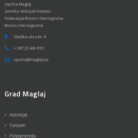
Općina Maglaj
Zeničko-dobojski kanton
Federacija Bosne i Hercegovine
Bosna i Hercegovina
Viteška ulica br. 4
+ 387 32 465 810
opcina@maglaj.ba
Grad Maglaj
Historijat
Turizam
Poljoprivreda