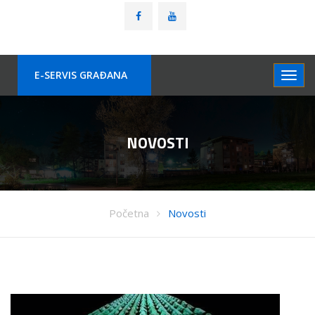
E-SERVIS GRAÐANA
NOVOSTI
Početna
Novosti