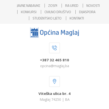
JAVNE NABAVKE
ZOSPI
RA URED
NOVOSTI
KONKURSI
CIVILNO DRUŠTVO
DIJASPORA
STUDENTSKO LJETO
KONTAKTI
+387 32 465 810
opcina@maglaj.ba
Viteška ulica br. 4
Maglaj 74250 | BA