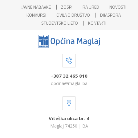
JAVNE NABAVKE
ZOSPI
RA URED
NOVOSTI
KONKURSI
CIVILNO DRUŠTVO
DIJASPORA
STUDENTSKO LJETO
KONTAKTI
+387 32 465 810
opcina@maglaj.ba
Viteška ulica br. 4
Maglaj 74250 | BA