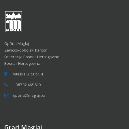
Općina Maglaj
Zeničko-dobojski kanton
Federacija Bosne i Hercegovine
Bosna i Hercegovina
Viteška ulica br. 4
+ 387 32 465 810
opcina@maglaj.ba
Grad Maglaj