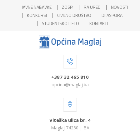
JAVNE NABAVKE
ZOSPI
RA URED
NOVOSTI
KONKURSI
CIVILNO DRUŠTVO
DIJASPORA
STUDENTSKO LJETO
KONTAKTI
+387 32 465 810
opcina@maglaj.ba
Viteška ulica br. 4
Maglaj 74250 | BA