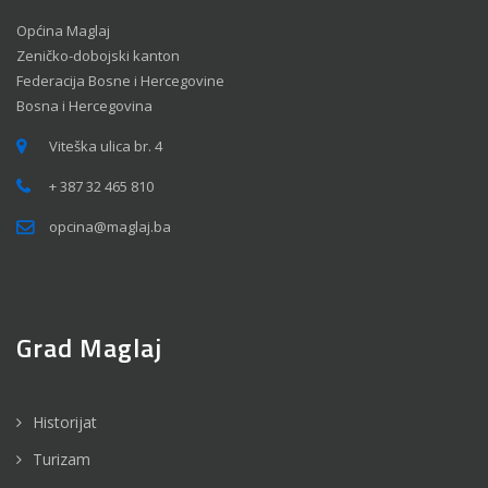
Općina Maglaj
Zeničko-dobojski kanton
Federacija Bosne i Hercegovine
Bosna i Hercegovina
Viteška ulica br. 4
+ 387 32 465 810
opcina@maglaj.ba
Grad Maglaj
Historijat
Turizam