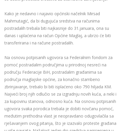
Kako je nedavno i najavio općinski načelnik Mirsad
Mahmutagić, da bi dugujuća sredstva na računima
postradalih trebala biti najkasnije do 31.januara, ona su
danas i uplaćena na račun Općine Maglaj, a ubrzo će biti
transferirana i na račune postradalih.
Na osnovu potpisanih ugovora sa Federalnim fondom za
pomoć postradalim područjima u prirodnoj nesreći na
području Federacije BiH, postradalim građanima sa
područja maglajske općine, za konačno stambeno
zbrinjavanje, trebalo bi biti isplaćeno oko 790 hiljada KM.
Najveći broj njih odlučio se za izgradnju novih kuća, a neki i
za kupovinu stanova, odnosno kuća. Na osnovu potpisanih
ugovora svaka porodica trebala je dobiti novčanu pomoć,
međutim prethodna vlast je neopravdano odugovlačila sa
rješavanjem ovog pitanja, što je izazvalo proteste građana
u više navrata. Nažalost jedan dio sredstva namijenjena u