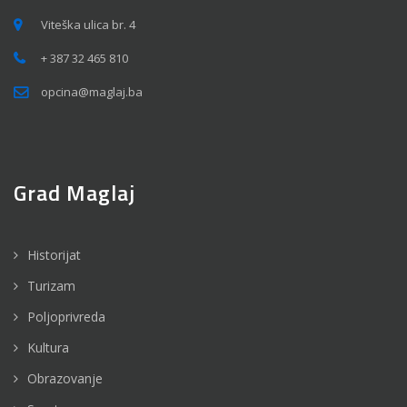
Viteška ulica br. 4
+ 387 32 465 810
opcina@maglaj.ba
Grad Maglaj
Historijat
Turizam
Poljoprivreda
Kultura
Obrazovanje