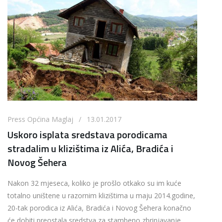
Press Općina Maglaj / 13.01.2017
Uskoro isplata sredstava porodicama
stradalim u klizištima iz Alića, Bradića i
Novog Šehera
Nakon 32 mjeseca, koliko je prošlo otkako su im kuće
totalno uništene u razornim klizištima u maju 2014.godine,
20-tak porodica iz Alića, Bradića i Novog Šehera konačno
će dobiti preostala sredstva za stambeno zbrinjavanje.