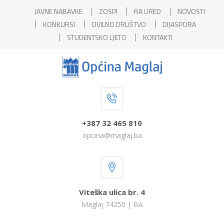
JAVNE NABAVKE
ZOSPI
RA URED
NOVOSTI
KONKURSI
CIVILNO DRUŠTVO
DIJASPORA
STUDENTSKO LJETO
KONTAKTI
+387 32 465 810
opcina@maglaj.ba
Viteška ulica br. 4
Maglaj 74250 | BA