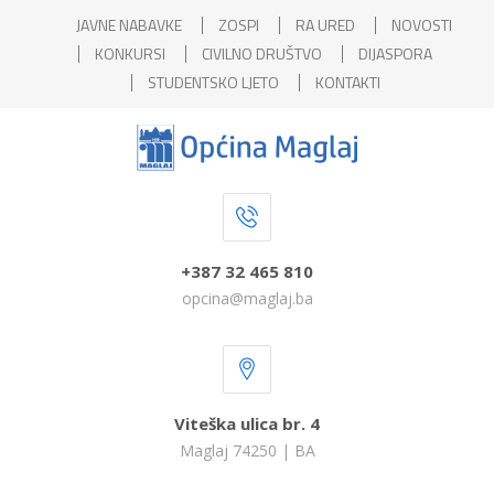
JAVNE NABAVKE
ZOSPI
RA URED
NOVOSTI
KONKURSI
CIVILNO DRUŠTVO
DIJASPORA
STUDENTSKO LJETO
KONTAKTI
+387 32 465 810
opcina@maglaj.ba
Viteška ulica br. 4
Maglaj 74250 | BA