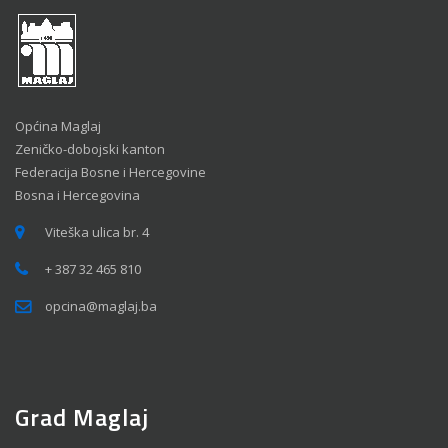
Općina Maglaj
Zeničko-dobojski kanton
Federacija Bosne i Hercegovine
Bosna i Hercegovina
Viteška ulica br. 4
+ 387 32 465 810
opcina@maglaj.ba
Grad Maglaj