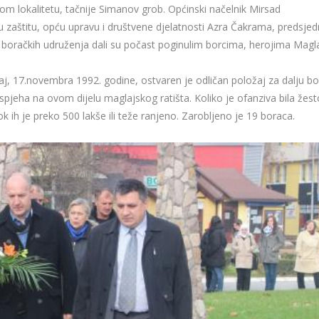
 tom lokalitetu, tačnije Simanov grob. Općinski načelnik Mirsad
u zaštitu, opću upravu i društvene djelatnosti Azra Čakrama, predsjed
ci boračkih udruženja dali su počast poginulim borcima, herojima Magla
, 17.novembra 1992. godine, ostvaren je odličan položaj za dalju bo
pjeha na ovom dijelu maglajskog ratišta. Koliko je ofanziva bila žest
k ih je preko 500 lakše ili teže ranjeno. Zarobljeno je 19 boraca.