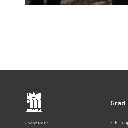
Grad 
Histori
Općina Maglaj