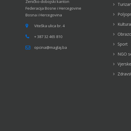
Zeničko-dobojski kanton
Turiza
Federacija Bosne i Hercegovine
Poljop
Bosna i Hercegovina
Kultura
Viteška ulica br. 4
Obrazo
+ 387 32 465 810
Sport
opcina@maglaj.ba
NGO s
Vjerske
Zdravs