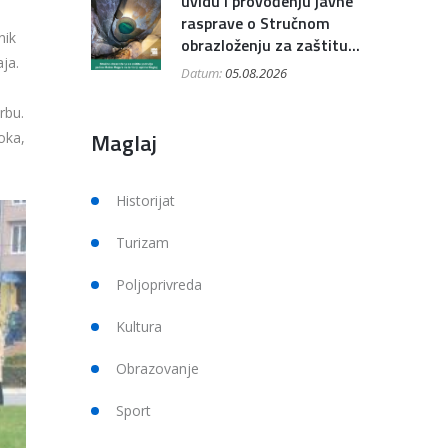
uvidu i provođenju javne
rasprave o Stručnom
nik
obrazloženju za zaštitu...
ja.
Datum:
05.08.2026
rbu.
Maglaj
oka,
Historijat
Turizam
Poljoprivreda
Kultura
Obrazovanje
Sport