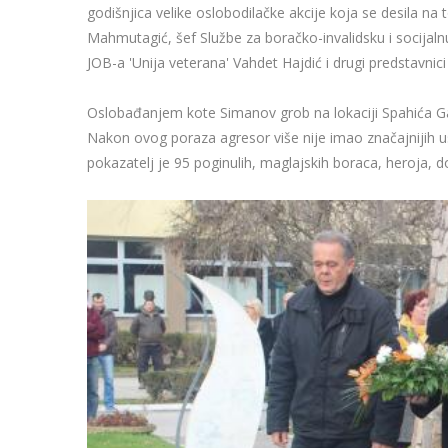
godišnjica velike oslobodilačke akcije koja se desila na
Mahmutagić, šef Službe za boračko-invalidsku i socijaln
JOB-a 'Unija veterana' Vahdet Hajdić i drugi predstavni
Oslobađanjem kote Simanov grob na lokaciji Spahića Gaj
Nakon ovog poraza agresor više nije imao značajnijih us
pokazatelj je 95 poginulih, maglajskih boraca, heroja, do