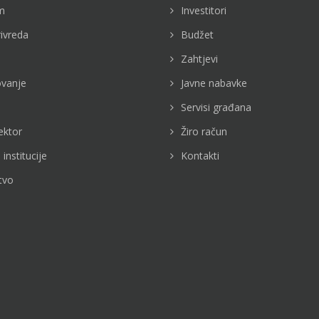
m
Investitori
rivreda
Budžet
Zahtjevi
vanje
Javne nabavke
Servisi građana
ektor
Žiro račun
 institucije
Kontakti
tvo