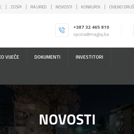
E
ZOSPI
RA URED
NOVOSTI
KONKURSI
CIVILNO DRU
+387 32 465 810
opcina@maglaj.ba
O VIJEĆE
DOKUMENTI
INVESTITORI
NOVOSTI