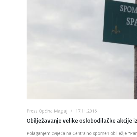
Press Općina Maglaj / 17.11.2016
Obilježavanje velike oslobodilačke akcije 
Polaganjem cvijeća na Centralno spomen obilježje "Park 