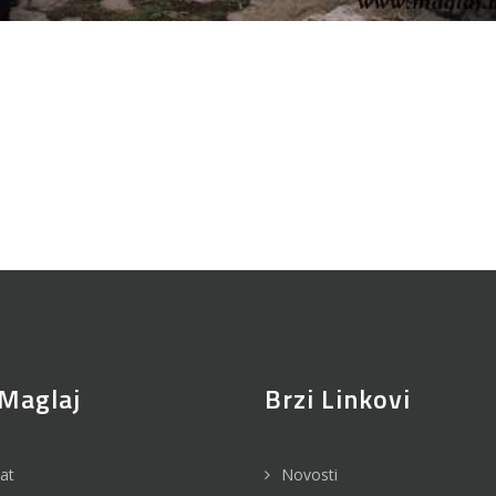
Maglaj
Brzi Linkovi
jat
Novosti