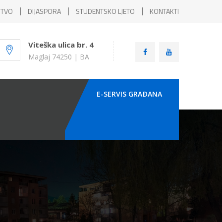
ŠTVO
DIJASPORA
STUDENTSKO LJETO
KONTAKTI
Viteška ulica br. 4
Maglaj 74250 | BA
E-SERVIS GRAÐANA