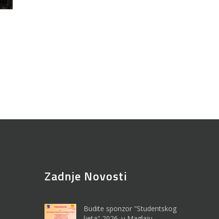
Zadnje Novosti
Budite sponzor "Studentskog
ljeta" 2026. u Maglaju...