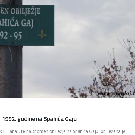
iz 1992. godine na Spahića Gaju
Ljiljana", te na spomen obilježje na Spahića Gaju, obilježena je