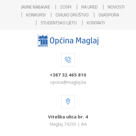
JAVNE NABAVKE
ZOSPI
RA URED
NOVOSTI
KONKURSI
CIVILNO DRUŠTVO
DIJASPORA
STUDENTSKO LJETO
KONTAKTI
+387 32 465 810
opcina@maglaj.ba
Viteška ulica br. 4
Maglaj 74250 | BA