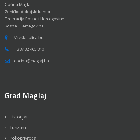
Općina Maglaj
Zeničko-dobojski kanton
Federacija Bosne i Hercegovine
Bosna i Hercegovina
Viteška ulica br. 4
+ 387 32 465 810
opcina@maglaj.ba
Grad Maglaj
Historijat
Turizam
Poljoprivreda