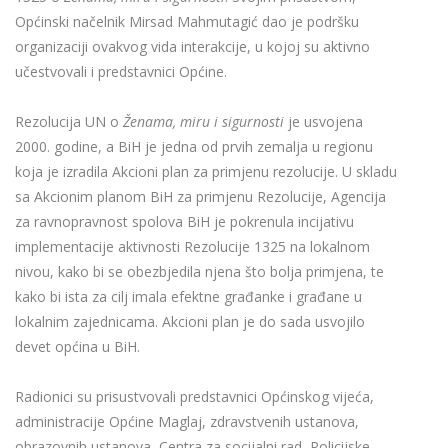
Općinski načelnik Mirsad Mahmutagić dao je podršku
organizaciji ovakvog vida interakcije, u kojoj su aktivno
učestvovali i predstavnici Općine.
Rezolucija UN o
Ženama, miru i sigurnosti
je usvojena
2000. godine, a BiH je jedna od prvih zemalja u regionu
koja je izradila Akcioni plan za primjenu rezolucije. U skladu
sa Akcionim planom BiH za primjenu Rezolucije, Agencija
za ravnopravnost spolova BiH je pokrenula incijativu
implementacije aktivnosti Rezolucije 1325 na lokalnom
nivou, kako bi se obezbjedila njena što bolja primjena, te
kako bi ista za cilj imala efektne građanke i građane u
lokalnim zajednicama. Akcioni plan je do sada usvojilo
devet općina u BiH.
Radionici su prisustvovali predstavnici Općinskog vijeća,
administracije Općine Maglaj, zdravstvenih ustanova,
obrazovnih ustanova, Centra za socijalni rad, Policijske