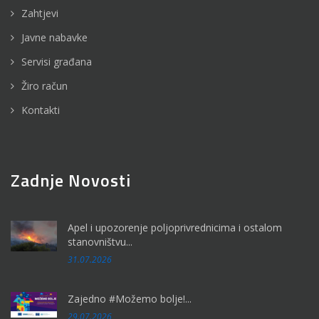
Zahtjevi
Javne nabavke
Servisi građana
Žiro račun
Kontakti
Zadnje Novosti
Apel i upozorenje poljoprivrednicima i ostalom
stanovništvu...
31.07.2026
Zajedno #Možemo bolje!...
29.07.2026