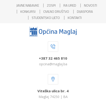
JAVNE NABAVKE
ZOSPI
RA URED
NOVOSTI
KONKURSI
CIVILNO DRUŠTVO
DIJASPORA
STUDENTSKO LJETO
KONTAKTI
+387 32 465 810
opcina@maglaj.ba
Viteška ulica br. 4
Maglaj 74250 | BA