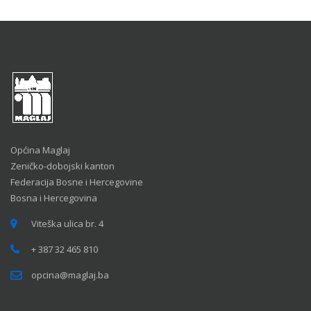
Općina Maglaj
Zeničko-dobojski kanton
Federacija Bosne i Hercegovine
Bosna i Hercegovina
Viteška ulica br. 4
+ 387 32 465 810
opcina@maglaj.ba