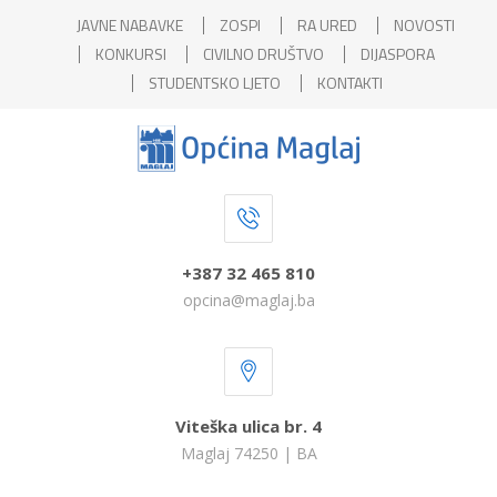
JAVNE NABAVKE
ZOSPI
RA URED
NOVOSTI
KONKURSI
CIVILNO DRUŠTVO
DIJASPORA
STUDENTSKO LJETO
KONTAKTI
+387 32 465 810
opcina@maglaj.ba
Viteška ulica br. 4
Maglaj 74250 | BA