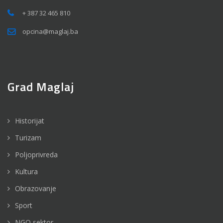
+ 387 32 465 810
opcina@maglaj.ba
Grad Maglaj
Historijat
Turizam
Poljoprivreda
Kultura
Obrazovanje
Sport
NGO sektor