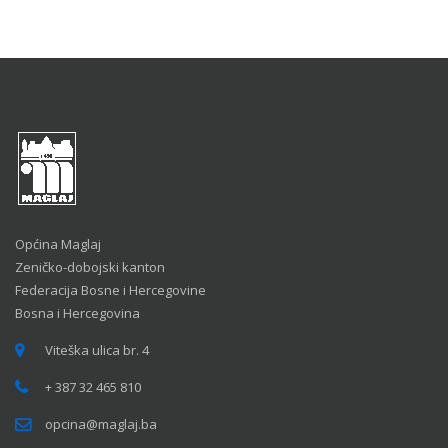
Općina Maglaj
Zeničko-dobojski kanton
Federacija Bosne i Hercegovine
Bosna i Hercegovina
Viteška ulica br. 4
+ 387 32 465 810
opcina@maglaj.ba