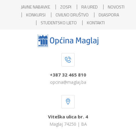
JAVNE NABAVKE
ZOSPI
RA URED
NOVOSTI
KONKURSI
CIVILNO DRUŠTVO
DIJASPORA
STUDENTSKO LJETO
KONTAKTI
+387 32 465 810
opcina@maglaj.ba
Viteška ulica br. 4
Maglaj 74250 | BA