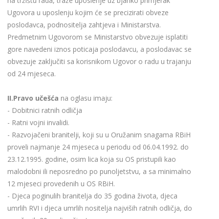
na tržištu rada, traže uposlenje uz bjanko primjerak
Ugovora u uposlenju kojim će se precizirati obveze
poslodavca, podnositelja zahtjeva i Ministarstva.
Predmetnim Ugovorom se Ministarstvo obvezuje isplatiti
gore navedeni iznos poticaja poslodavcu, a poslodavac se
obvezuje zaključiti sa korisnikom Ugovor o radu u trajanju
od 24 mjeseca.
II.Pravo učešća
na oglasu imaju:
- Dobitnici ratnih odličja
- Ratni vojni invalidi.
- Razvojačeni branitelji, koji su u Oružanim snagama RBiH
proveli najmanje 24 mjeseca u periodu od 06.04.1992. do
23.12.1995. godine, osim lica koja su OS pristupili kao
malodobni ili neposredno po punoljetstvu, a sa minimalno
12 mjeseci provedenih u OS RBiH.
- Djeca poginulih branitelja do 35 godina života, djeca
umrlih RVI i djeca umrlih nositelja najviših ratnih odličja, do