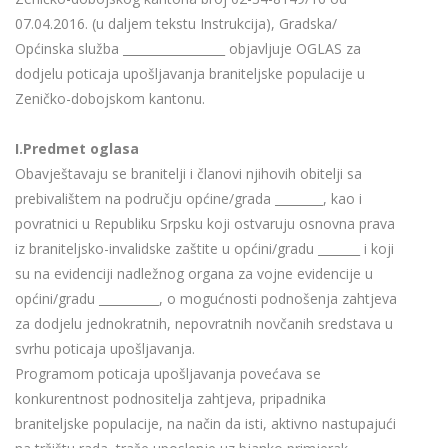
07.04.2016. (u daljem tekstu Instrukcija), Gradska/
Općinska služba _________________ objavljuje OGLAS za
dodjelu poticaja upošljavanja braniteljske populacije u
Zeničko-dobojskom kantonu.
I.Predmet oglasa
Obavještavaju se branitelji i članovi njihovih obitelji sa
prebivalištem na području općine/grada ________, kao i
povratnici u Republiku Srpsku koji ostvaruju osnovna prava
iz braniteljsko-invalidske zaštite u općini/gradu _______ i koji
su na evidenciji nadležnog organa za vojne evidencije u
općini/gradu __________, o mogućnosti podnošenja zahtjeva
za dodjelu jednokratnih, nepovratnih novčanih sredstava u
svrhu poticaja upošljavanja.
Programom poticaja upošljavanja povećava se
konkurentnost podnositelja zahtjeva, pripadnika
braniteljske populacije, na način da isti, aktivno nastupajući