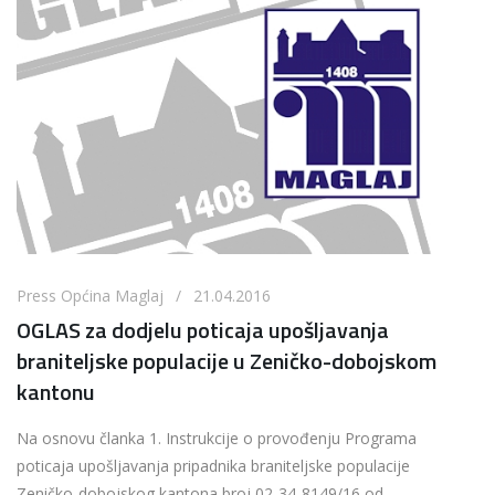
Press Općina Maglaj / 21.04.2016
OGLAS za dodjelu poticaja upošljavanja
braniteljske populacije u Zeničko-dobojskom
kantonu
Na osnovu članka 1. Instrukcije o provođenju Programa
poticaja upošljavanja pripadnika braniteljske populacije
Zeničko-dobojskog kantona broj 02-34-8149/16 od