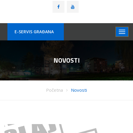
E-SERVIS GRAÐANA
NOVOSTI
Početna
Novosti