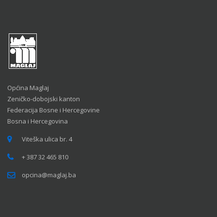
Općina Maglaj
Zeničko-dobojski kanton
Federacija Bosne i Hercegovine
Bosna i Hercegovina
Viteška ulica br. 4
+ 387 32 465 810
opcina@maglaj.ba