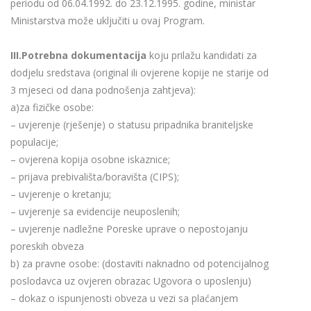
periodu od 06.04.1992. do 23.12.1995. godine, ministar
Ministarstva može uključiti u ovaj Program.
III.Potrebna dokumentacija
koju prilažu kandidati za
dodjelu sredstava (original ili ovjerene kopije ne starije od
3 mjeseci od dana podnošenja zahtjeva):
a)za fizičke osobe:
– uvjerenje (rješenje) o statusu pripadnika braniteljske
populacije;
– ovjerena kopija osobne iskaznice;
– prijava prebivališta/boravišta (CIPS);
– uvjerenje o kretanju;
– uvjerenje sa evidencije neuposlenih;
– uvjerenje nadležne Poreske uprave o nepostojanju
poreskih obveza
b) za pravne osobe: (dostaviti naknadno od potencijalnog
poslodavca uz ovjeren obrazac Ugovora o uposlenju)
– dokaz o ispunjenosti obveza u vezi sa plaćanjem