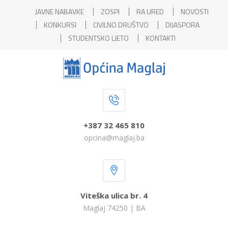
JAVNE NABAVKE
ZOSPI
RA URED
NOVOSTI
KONKURSI
CIVILNO DRUŠTVO
DIJASPORA
STUDENTSKO LJETO
KONTAKTI
+387 32 465 810
opcina@maglaj.ba
Viteška ulica br. 4
Maglaj 74250 | BA