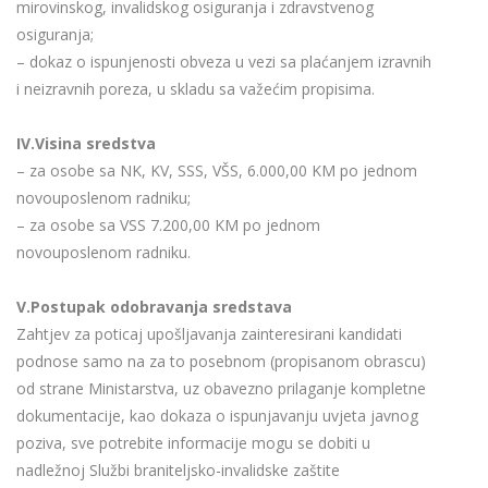
mirovinskog, invalidskog osiguranja i zdravstvenog
osiguranja;
– dokaz o ispunjenosti obveza u vezi sa plaćanjem izravnih
i neizravnih poreza, u skladu sa važećim propisima.
IV.Visina sredstva
– za osobe sa NK, KV, SSS, VŠS, 6.000,00 KM po jednom
novouposlenom radniku;
– za osobe sa VSS 7.200,00 KM po jednom
novouposlenom radniku.
V.Postupak odobravanja sredstava
Zahtjev za poticaj upošljavanja zainteresirani kandidati
podnose samo na za to posebnom (propisanom obrascu)
od strane Ministarstva, uz obavezno prilaganje kompletne
dokumentacije, kao dokaza o ispunjavanju uvjeta javnog
poziva, sve potrebite informacije mogu se dobiti u
nadležnoj Službi braniteljsko-invalidske zaštite