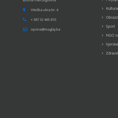
Bosna i Hercegovina
Kultura
Viteška ulica br. 4
Obrazo
+ 387 32 465 810
Sport
opcina@maglaj.ba
NGO s
Vjerske
Zdravs