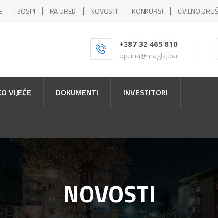
E
ZOSPI
RA URED
NOVOSTI
KONKURSI
CIVILNO DRU
+387 32 465 810
opcina@maglaj.ba
O VIJEĆE
DOKUMENTI
INVESTITORI
NOVOSTI