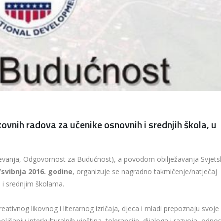
ikovnih radova za učenike osnovnih i srednjih škola, u
evanja, Odgovornost za Budućnost), a povodom obilježavanja Svjet
/svibnja 2016. godine
, organizuje se nagradno takmičenje/natječaj
 i srednjim školama.
eativnog likovnog i literarnog izričaja, djeca i mladi prepoznaju svoje
ljšanju interkulturalnih vještina, tolerancije, dijaloga i razvoja, odno