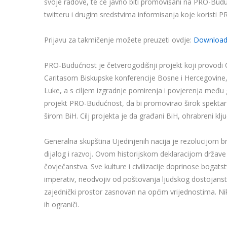
svoje radove, te će javno biti promovisani na PRO-Bud
twitteru i drugim sredstvima informisanja koje koristi 
Prijavu za takmičenje možete preuzeti ovdje:
Downloa
PRO-Budućnost je četverogodišnji projekt koji provodi 
Caritasom Biskupske konferencije Bosne i Hercegovin
Luke, a s ciljem izgradnje pomirenja i povjerenja među 
projekt PRO-Budućnost, da bi promovirao širok spektar 
širom BiH. Cilj projekta je da građani BiH, ohrabreni k
Generalna skupština Ujedinjenih nacija je rezolucijom b
dijalog i razvoj. Ovom historijskom deklaracijom države 
čovječanstva. Sve kulture i civilizacije doprinose bogats
imperativ, neodvojiv od poštovanja ljudskog dostojans
zajednički prostor zasnovan na općim vrijednostima. Nik
ih ograniči.