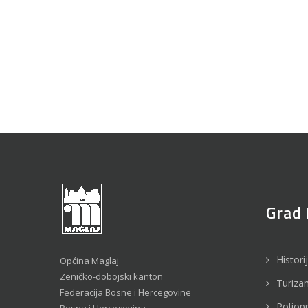
Grad 
Histori
Općina Maglaj
Zeničko-dobojski kanton
Turiza
Federacija Bosne i Hercegovine
Poljop