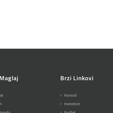
Maglaj
Brzi Linkovi
jat
Novosti
m
Investitori
rivreda
Budžet