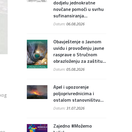
dodjelu jednokratne
novčane pomoći u svrhu
sufinansiranja...
Datum:
06.08.2026
Obavještenje o Javnom
uvidu i provođenju javne
rasprave o Stručnom
obrazloženju za zaštitu...
Datum:
05.08.2026
Apel i upozorenje
poljoprivrednicima i
skog
ostalom stanovništvu...
Datum:
31.07.2026
Zajedno #Možemo
sno,