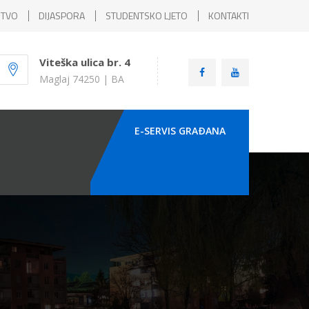
ŠTVO
DIJASPORA
STUDENTSKO LJETO
KONTAKTI
Viteška ulica br. 4
Maglaj 74250 | BA
E-SERVIS GRAÐANA