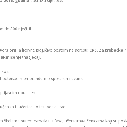
ja 2016. godine
dostaviti sljedeće:
 do 800 riječi, ili
@crs.org
, a likovne isključivo poštom na adresu:
CRS, Zagrebačka 1
akmičenje/natječaj.
koji:
nost potpisao memorandum o sporazumijevanju
im prijavnim obrascem
enika ili učenice koji su poslali rad
im školama putem e-maila i/ili faxa, učenicima/učenicama koji su posla