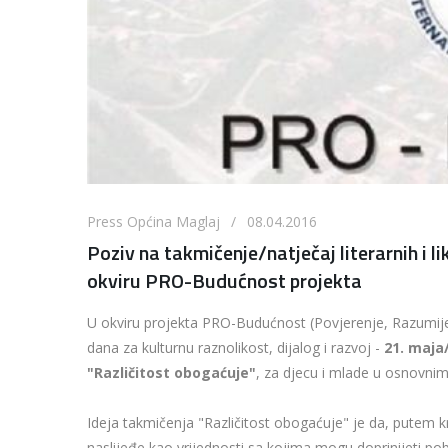
Press Općina Maglaj / 08.04.2016
Poziv na takmičenje/natječaj literarnih i l
okviru PRO-Budućnost projekta
U okviru projekta PRO-Budućnost (Povjerenje, Razumij
dana za kulturnu raznolikost, dijalog i razvoj -
21. maja
"Različitost obogaćuje"
, za djecu i mlade u osnovnim
Ideja takmičenja "Različitost obogaćuje" je da, putem kr
naslijeđe kao vrijednosti sa kojima mogu doprinijeti pobo