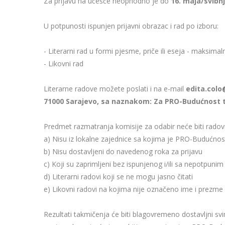
Za prijavu na učešće neophodno je do
16. maja/svibn
U potpunosti ispunjen prijavni obrazac i rad po izboru:
- Literarni rad u formi pjesme, priče ili eseja - maksimalno
- Likovni rad
Literarne radove možete poslati i na e-mail
edita.colo
71000 Sarajevo, sa naznakom: Za PRO-Budućnost t
Predmet razmatranja komisije za odabir neće biti radovi 
a) Nisu iz lokalne zajednice sa kojima je PRO-Buduć
b) Nisu dostavljeni do navedenog roka za prijavu
c) Koji su zaprimljeni bez ispunjenog i/ili sa nepotpun
d) Literarni radovi koji se ne mogu jasno čitati
e) Likovni radovi na kojima nije označeno ime i prezme uč
Rezultati takmičenja će biti blagovremeno dostavljni sv