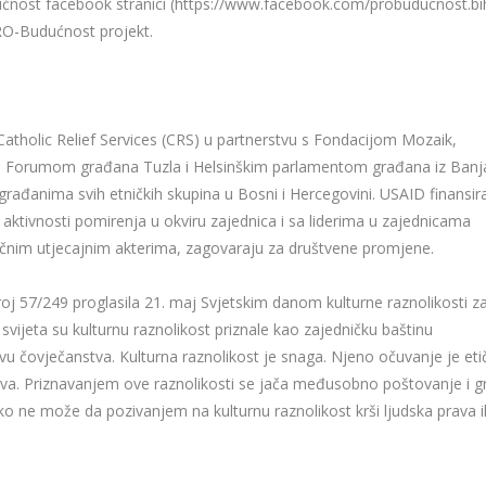
ućnost facebook stranici (https://www.facebook.com/probuducnost.bi
PRO-Budućnost projekt.
d
Catholic Relief Services (CRS) u partnerstvu s Fondacijom Mozaik,
e, Forumom građana Tuzla i Helsinškim parlamentom građana iz Banj
građanima svih etničkih skupina u Bosni i Hercegovini. USAID finansir
aktivnosti pomirenja u okviru zajednica i sa liderima u zajednicama
ljučnim utjecajnim akterima, zagovaraju za društvene promjene.
roj 57/249 proglasila 21. maj Svjetskim danom kulturne raznolikosti z
svijeta su kulturnu raznolikost priznale kao zajedničku baštinu
tvu čovječanstva. Kulturna raznolikost je snaga. Njeno očuvanje je eti
tva. Priznavanjem ove raznolikosti se jača međusobno poštovanje i g
o ne može da pozivanjem na kulturnu raznolikost krši ljudska prava il