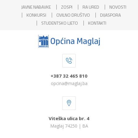
JAVNE NABAVKE
ZOSPI
RA URED
NOVOSTI
KONKURSI
CIVILNO DRUŠTVO
DIJASPORA
STUDENTSKO LJETO
KONTAKTI
+387 32 465 810
opcina@maglaj.ba
Viteška ulica br. 4
Maglaj 74250 | BA