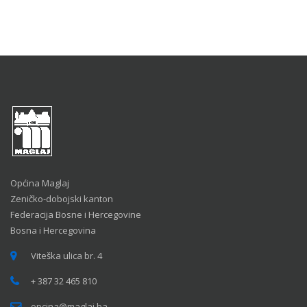
Općina Maglaj
Zeničko-dobojski kanton
Federacija Bosne i Hercegovine
Bosna i Hercegovina
Viteška ulica br. 4
+ 387 32 465 810
opcina@maglaj.ba