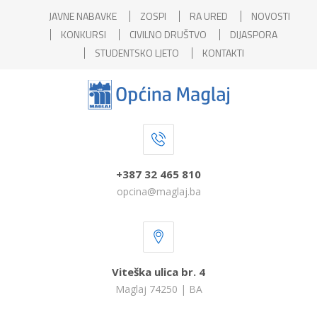
JAVNE NABAVKE
ZOSPI
RA URED
NOVOSTI
KONKURSI
CIVILNO DRUŠTVO
DIJASPORA
STUDENTSKO LJETO
KONTAKTI
+387 32 465 810
opcina@maglaj.ba
Viteška ulica br. 4
Maglaj 74250 | BA