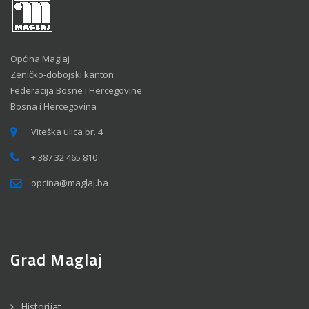
Općina Maglaj
Zeničko-dobojski kanton
Federacija Bosne i Hercegovine
Bosna i Hercegovina
Viteška ulica br. 4
+ 387 32 465 810
opcina@maglaj.ba
Grad Maglaj
Historijat