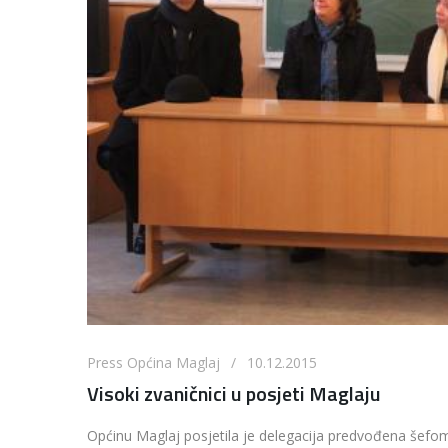
Press Općina Maglaj / 10.12.2015
Visoki zvaničnici u posjeti Maglaju
Općinu Maglaj posjetila je delegacija predvođena š