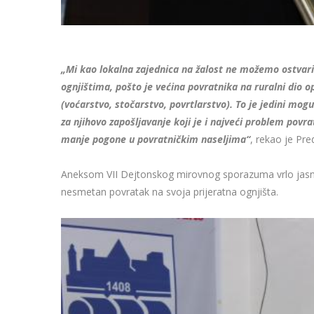
„Mi kao lokalna zajednica na žalost ne možemo ostvarit
ognjištima, pošto je većina povratnika na ruralni dio o
(voćarstvo, stočarstvo, povrtlarstvo). To je jedini m
za njihovo zapošljavanje koji je i najveći problem povrat
manje pogone u povratničkim naseljima“
, rekao je Pre
Aneksom VII Dejtonskog mirovnog sporazuma vrlo jasno s
nesmetan povratak na svoja prijeratna ognjišta.