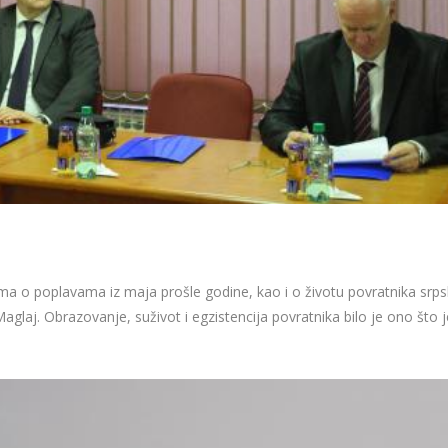
ma o poplavama iz maja prošle godine, kao i o životu povratnika srps
glaj. Obrazovanje, suživot i egzistencija povratnika bilo je ono što j