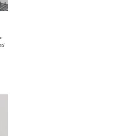
de
sti