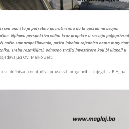
i sve ono što je potrebno povratnicima da bi opstali na svojim
pćine. Njihovu perspektivu vidim kroz projekte u razvoju poljoprivre
ogući način samozapošljavanja, pošto lokalna zajednica nema mogućno
nika. Treba razmišljati, odnosno tražiti investitore koji bi ulagali u
dsjedavajući OV, Marko Zelić.
u definisana neotuđiva prava svih prognanih i izbjeglih iz BiH, na