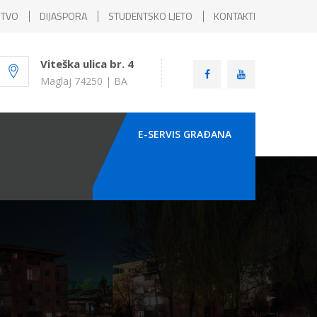
ŠTVO
DIJASPORA
STUDENTSKO LJETO
KONTAKTI
Viteška ulica br. 4
Maglaj 74250 | BA
E-SERVIS GRAÐANA