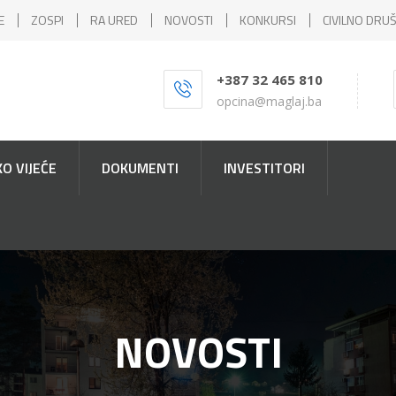
E
ZOSPI
RA URED
NOVOSTI
KONKURSI
CIVILNO DRU
+387 32 465 810
opcina@maglaj.ba
O VIJEĆE
DOKUMENTI
INVESTITORI
NOVOSTI