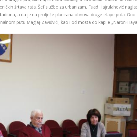
eničkih žrtava rata. Šef službe za urbanizam, Fuad Hajrulahović nagla
tadiona, a da je na proljeće planirana obnova druge etape puta. Ono
ionalnom putu Maglaj-Zavidvići, kao i od mosta do kapije „Naron-Haya