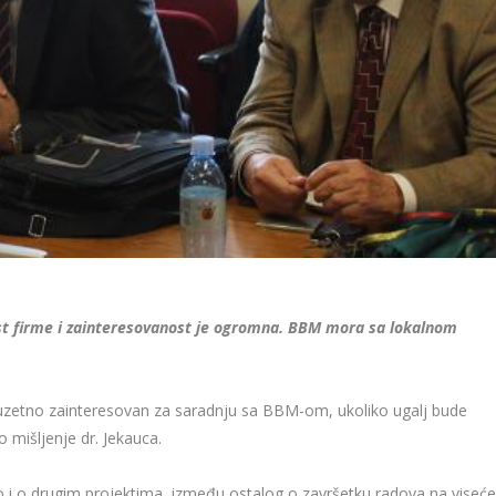
t firme i zainteresovanost je ogromna. BBM mora sa lokalnom
izuzetno zainteresovan za saradnju sa BBM-om, ukoliko ugalj bude
 mišljenje dr. Jekauca.
i o drugim projektima, između ostalog o završetku radova na viseć