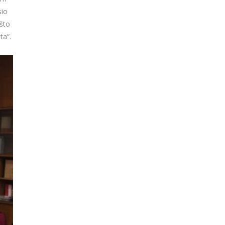
sio
 što
ta“.