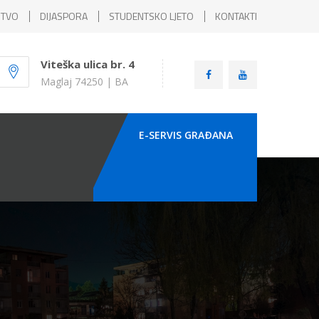
ŠTVO
DIJASPORA
STUDENTSKO LJETO
KONTAKTI
Viteška ulica br. 4
Maglaj 74250 | BA
E-SERVIS GRAÐANA