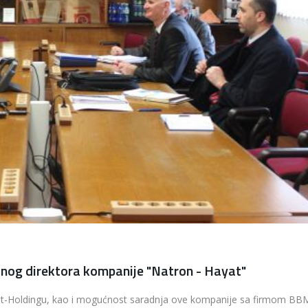
lnog direktora kompanije "Natron - Hayat"
yat-Holdingu, kao i mogućnost saradnja ove kompanije sa firmom BB