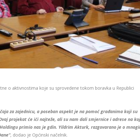
tne o aktivnostima koje su sprovedene tokom boravka u Republici
ačaja za zajednicu, a poseban aspekt je na pomoć građanima koji su
aj projekat će ići najteže, ali su nam dali smjernice i adrese na ko
Holdingu primio nas je gdin. Yildrim Akturk, razgovarano je o mnog
Dane“
, dodao je Općinski načelnik.