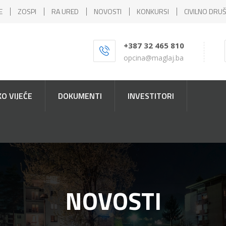
E
ZOSPI
RA URED
NOVOSTI
KONKURSI
CIVILNO DRU
+387 32 465 810
opcina@maglaj.ba
O VIJEĆE
DOKUMENTI
INVESTITORI
NOVOSTI