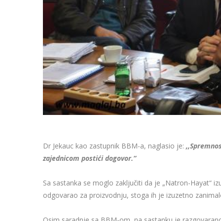
Dr Jekauc kao zastupnik BBM-a, naglasio je:
,,Spremnos
zajednicom postići dogovor.“
Sa sastanka se moglo zaključiti da je „Natron-Hayat“ 
odgovarao za proizvodnju, stoga ih je izuzetno zanimalo
Osim saradnje sa BBM-om, na sastanku je razgovarano 