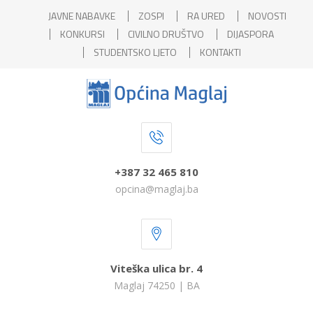
JAVNE NABAVKE
ZOSPI
RA URED
NOVOSTI
KONKURSI
CIVILNO DRUŠTVO
DIJASPORA
STUDENTSKO LJETO
KONTAKTI
+387 32 465 810
opcina@maglaj.ba
Viteška ulica br. 4
Maglaj 74250 | BA