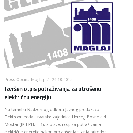
Press Općina Maglaj / 26.10.2015
Izvršen otpis potraživanja za utrošenu
električnu energiju
Na temelju Nadzornog odbora Javnog preduzeća
Elektroprivreda Hrvatske zajednice Herceg Bosne d.d.
Mostar (JP EPHZHB), a u svezi otpisa potraživanja
električne energije nakon proglašenja stanja prirodne