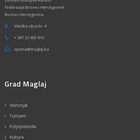
Zeničko-dobojski kanton
Federacija Bosne i Hercegovine
Bosna i Hercegovina
Viteška ulica br. 4
+ 387 32 465 810
opcina@maglaj.ba
Grad Maglaj
Historijat
Turizam
Poljoprivreda
Kultura