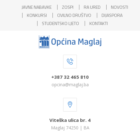
JAVNE NABAVKE
ZOSPI
RA URED
NOVOSTI
KONKURSI
CIVILNO DRUŠTVO
DIJASPORA
STUDENTSKO LJETO
KONTAKTI
+387 32 465 810
opcina@maglaj.ba
Viteška ulica br. 4
Maglaj 74250 | BA