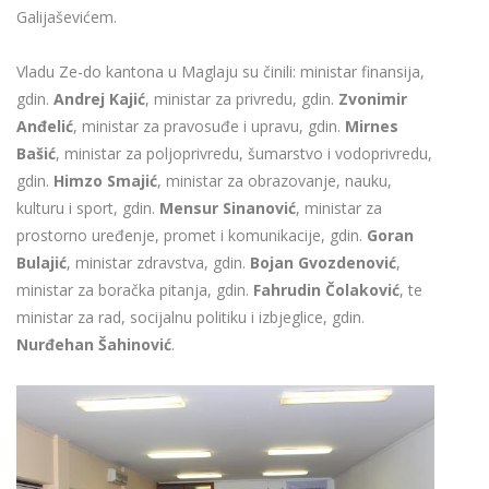
Galijaševićem.
Vladu Ze-do kantona u Maglaju su činili: ministar finansija,
gdin.
Andrej Kajić
, ministar za privredu, gdin.
Zvonimir
Anđelić
, ministar za pravosuđe i upravu, gdin.
Mirnes
Bašić
, ministar za poljoprivredu, šumarstvo i vodoprivredu,
gdin.
Himzo Smajić
, ministar za obrazovanje, nauku,
kulturu i sport, gdin.
Mensur Sinanović
, ministar za
prostorno uređenje, promet i komunikacije, gdin.
Goran
Bulajić
, ministar zdravstva, gdin.
Bojan Gvozdenović
,
ministar za boračka pitanja, gdin.
Fahrudin Čolaković
, te
ministar za rad, socijalnu politiku i izbjeglice, gdin.
Nurđehan Šahinović
.