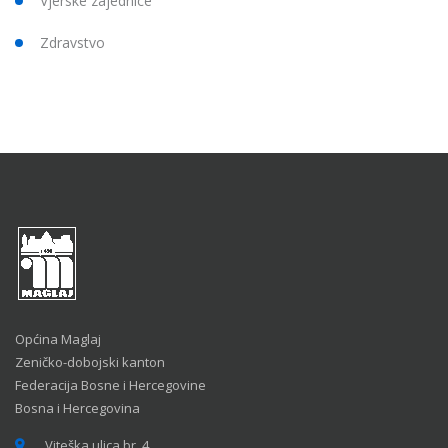
Vjerske zajednice
Zdravstvo
Općina Maglaj
Zeničko-dobojski kanton
Federacija Bosne i Hercegovine
Bosna i Hercegovina
Viteška ulica br. 4