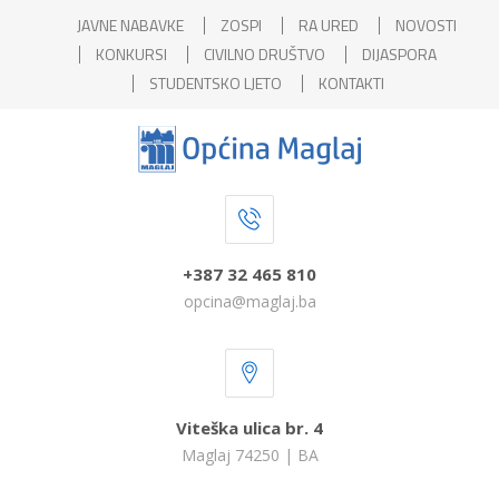
JAVNE NABAVKE
ZOSPI
RA URED
NOVOSTI
KONKURSI
CIVILNO DRUŠTVO
DIJASPORA
STUDENTSKO LJETO
KONTAKTI
+387 32 465 810
opcina@maglaj.ba
Viteška ulica br. 4
Maglaj 74250 | BA