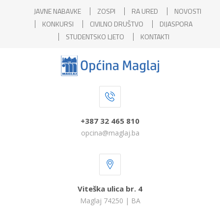
JAVNE NABAVKE
ZOSPI
RA URED
NOVOSTI
KONKURSI
CIVILNO DRUŠTVO
DIJASPORA
STUDENTSKO LJETO
KONTAKTI
+387 32 465 810
opcina@maglaj.ba
Viteška ulica br. 4
Maglaj 74250 | BA